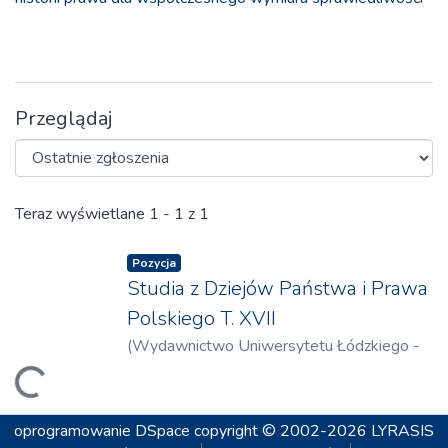
Przeglądaj
Ostatnie zgłoszenia
Teraz wyświetlane
1 - 1 z 1
Pozycja
Studia z Dziejów Państwa i Prawa
Polskiego T. XVII
(
Wydawnictwo Uniwersytetu Łódzkiego -
Wydawnictwo Uniwersytetu Marii Curie-
Ładowanie...
Skłodowskiej w Lublinie - Oficyna
Wydawnicza AFM
,
2014
)
Goźdź-
oprogramowanie DSpace
copyright © 2002-2026
LYRASIS
Roszkowski, Krzysztof
;
Dankowski, Michał