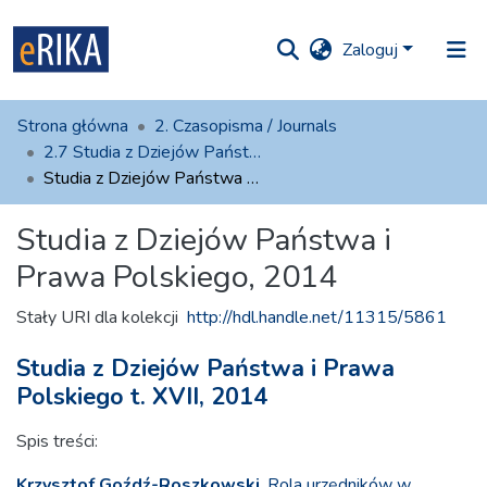
Zaloguj
iory i
Strona główna
2. Czasopisma / Journals
olekcje
2.7 Studia z Dziejów Państwa i Prawa Polskiego
Studia z Dziejów Państwa i Prawa Polskiego, 2014
ko na UAFM
Informacja
Studia z Dziejów Państwa i
atystyki
Dla autorów
Prawa Polskiego, 2014
Pomoc
Stały URI dla kolekcji
http://hdl.handle.net/11315/5861
Kontakt
Studia z Dziejów Państwa i Prawa
Polskiego t. XVII, 2014
Spis treści:
Krzysztof Goźdź-Roszkowski
, Rola urzędników w