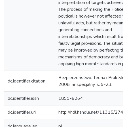
interpretation of targets achieved, 
The process of making the Police
political is however not affected t
unlawful acts, but rather by means 
generating connections and
interrelationships which result from
faulty legal provisions. The situatio
may be improved by perfecting the
mechanisms of democracy and by
applying high moral standards in pol
Bezpieczeństwo. Teoria i Praktyka
dc.identifier.citation
2008, nr specjalny, s. 9-23.
dc.identifier.issn
1899-6264
dc.identifier.uri
http://hdl.handle.net/11315/2744
dc.language.iso
pl