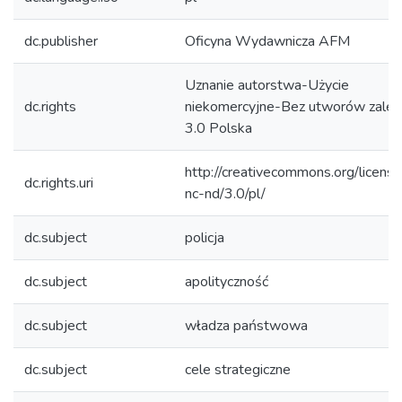
dc.publisher
Oficyna Wydawnicza AFM
Uznanie autorstwa-Użycie
dc.rights
niekomercyjne-Bez utworów zależ
3.0 Polska
http://creativecommons.org/licens
dc.rights.uri
nc-nd/3.0/pl/
dc.subject
policja
dc.subject
apolityczność
dc.subject
władza państwowa
dc.subject
cele strategiczne