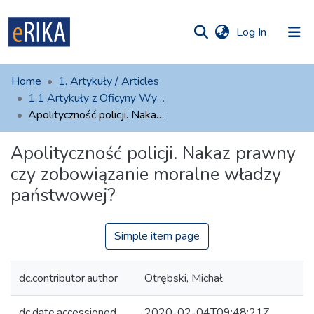
(current)
Log In
munities
 of UAFM
atistics
Home
1. Artykuły / Articles
Information
ections
1.1 Artykuły z Oficyny Wydawniczej AFM
Apolityczność policji. Nakaz prawny czy zobowiązanie moralne władzy państwowej?
For authors
Apolityczność policji. Nakaz prawny
Help
czy zobowiązanie moralne władzy
Contact
państwowej?
Simple item page
dc.contributor.author
Otrębski, Michał
dc.date.accessioned
2020-02-04T09:48:21Z