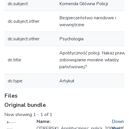
dc.subject
Komenda Główna Policji
Bezpieczeństwo narodowe i
dc.subject.other
wewnętrzne
dc.subject.other
Psychologia
Apolityczność policji. Nakaz prawn
dc.title
zobowiązanie moralne władzy
państwowej?
dc.type
Artykuł
Files
Original bundle
Now showing
1 - 1 of 1
Name:
Down
OTREBSKI_Apolitycznosc_policji_2008.pdf
load