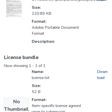
Size:
220.89 KB
Format:
Adobe Portable Document
Format
Description:
License bundle
Now showing
1 - 1 of 1
Name:
Down
license.txt
load
Size:
52 B
Format:
No
Item-specific license agreed
Thumbnail
upon to submission