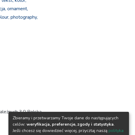
,
tekst,
kolor,
cja,
ornament,
lour,
photography,
ależnych 3.0 Polska
Zbieramy i przetwarzamy Twoje dane do następujących
celów:
weryfikacja, preferencje, zgody i statystyka
.
Jeśli chcesz się dowiedzieć więcej, przycztaj naszą
polityka