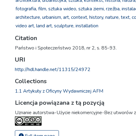
architektura,
urbanistyka,
sztuka,
kontekst,
historia,
natura
fotografia,
film,
sztuka wideo,
sztuka ziemi,
rzeźba,
instala
architecture,
urbanism,
art,
context,
history,
nature,
text,
co
video art,
land art,
sculpture,
installation
Citation
Państwo i Społeczeństwo 2018, nr 2, s. 85-93.
URI
http://hdl.handle.net/11315/24972
Collections
1.1 Artykuły z Oficyny Wydawniczej AFM
Licencja powiązana z tą pozycją
Uznanie autorstwa-Użycie niekomercyjne-Bez utworów z