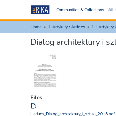
Communities & Collections
All
Home
1. Artykuły / Articles
Dialog architektury i 
Files
file_open
Haduch_Dialog_architektury_i_sztuki_2018.pdf