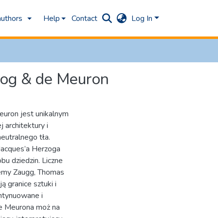
authors
Help
Contact
Log In
rzog & de Meuron
euron jest unikalnym
architektury i
neutralnego tła.
 Jacques’a Herzoga
bu dziedzin. Liczne
 Rémy Zaugg, Thomas
ą granice sztuki i
ontynuowane i
 de Meurona moż na