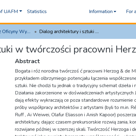
 of UAFM
Statistics
Information
For 
1.1 Artykuły z Oficyny Wydawniczej AFM
Dialog architektury i sztuki w twórczości pracowni Herzog & de Meuron
sztuki w twórczości pracowni He
Abstract
Bogata i róż norodna twórczoś ć pracowni Herzog & de M
przykładem olbrzymiego potencjału łączenia współczesnej 
sztuki. Nie chodzi tu jednak o tradycyjny schemat dzieła i 
Działania zakorzenione w doświadczeniach artystycznych
dają efekty wykraczają ce poza standardowe rozumienie o
próby współpracy architektów z artystami (byli to m.in.
Ruff , Ai Weiwei, Olafur Eliasson i Anish Kapoor) poszerzaj
architektury, dającc czasem prekursorskie rozwią zania, k
rozwijane później w szerszej skali. Twórczość Herzoga i