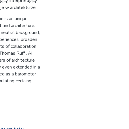
cy, interpretujący
e w architekturze.
n is an unique
 and architecture.
s neutral background,
experiences, broaden
ts of collaboration
Thomas Ruff , Ai
s of architecture
ly even extended in a
ed as a barometer
ulating certaing