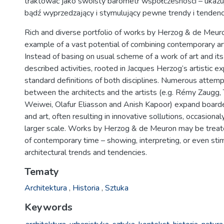
traktować jako swoisty barometr współczesności – ukazują
bądź wyprzedzający i stymulujący pewne trendy i tendencj
Rich and diverse portfolio of works by Herzog & de Meuro
example of a vast potential of combining contemporary art
Instead of basing on usual scheme of a work of art and it
described activities, rooted in Jacques Herzog’s artistic 
standard definitions of both disciplines. Numerous attemp
between the architects and the artists (e.g. Rémy Zaugg, 
Weiwei, Olafur Eliasson and Anish Kapoor) expand boarder
and art, often resulting in innovative sollutions, occasiona
larger scale. Works by Herzog & de Meuron may be treat
of contemporary time – showing, interpreting, or even stim
architectural trends and tendencies.
Tematy
Architektura
,
Historia
,
Sztuka
Keywords