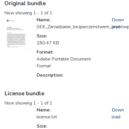
Original bundle
Now showing
1 - 1 of 1
Name:
Down
SEK_Zarzadzanie_bezpieczenstwem_przeciw
load
Size:
180.47 KB
Format:
Adobe Portable Document
Format
Description:
License bundle
Now showing
1 - 1 of 1
Name:
Down
license.txt
load
Size: