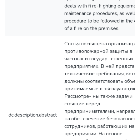
deals with fi re-fi ghting equipmen
maintenance procedures, as well a
procedure to be followed in the ev
of a fi re on the premises.
Статья посвящена организации
противопожарной защиты в
частных и государ- ственных
предприятиях. В ней представ
технические требования, кото
должны соответствовать объек
принимаемые в эксплуатацию.
Рассмотре- ны также задачи
стоящие перед
предпринимателями, направл
dc.description.abstract
на обе- спечение безопасности
сотрудников, работающих на
предприятии. На основе