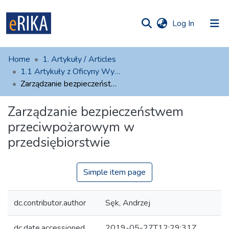
(current)
Log In
munities
 of UAFM
atistics
Home
1. Artykuły / Articles
Information
ections
1.1 Artykuły z Oficyny Wydawniczej AFM
Zarządzanie bezpieczeństwem przeciwpożarowym w przedsiębiorstwie
For authors
Zarządzanie bezpieczeństwem
Help
przeciwpożarowym w
Contact
przedsiębiorstwie
Simple item page
dc.contributor.author
Sęk, Andrzej
dc.date.accessioned
2019-05-27T12:29:31Z