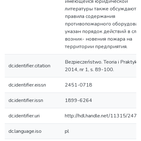
имеющейся юридической
литературы также обсуждаются
правила содержания
противопожарного оборудован
указан порядок действий в слу
возник- новения пожара на
территории предприятия.
Bezpieczeństwo. Teoria i Praktyka
dc.identifier.citation
2014, nr 1, s. 89-100.
dc.identifier.eissn
2451-0718
dc.identifier.issn
1899-6264
dc.identifier.uri
http://hdl.handle.net/11315/2472
dc.language.iso
pl