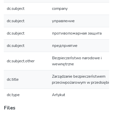
dc.subject
company
dc.subject
управление
dc.subject
противопожарная защита
dc.subject
предприятие
Bezpieczeństwo narodowe i
dc.subject.other
wewnętrzne
Zarządzanie bezpieczeństwem
dc.title
przeciwpożarowym w przedsiębior
dc.type
Artykuł
Files