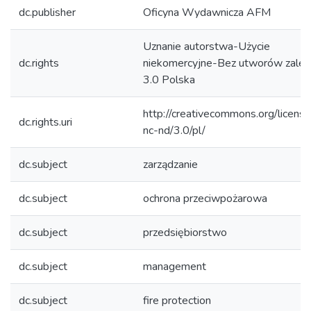
dc.publisher
Oficyna Wydawnicza AFM
Uznanie autorstwa-Użycie
dc.rights
niekomercyjne-Bez utworów zależ
3.0 Polska
http://creativecommons.org/licens
dc.rights.uri
nc-nd/3.0/pl/
dc.subject
zarządzanie
dc.subject
ochrona przeciwpożarowa
dc.subject
przedsiębiorstwo
dc.subject
management
dc.subject
fire protection