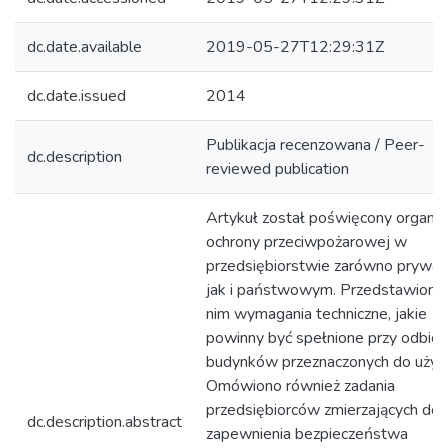
dc.date.available
2019-05-27T12:29:31Z
dc.date.issued
2014
Publikacja recenzowana / Peer-
dc.description
reviewed publication
Artykuł został poświęcony organiza
ochrony przeciwpożarowej w
przedsiębiorstwie zarówno prywat
jak i państwowym. Przedstawiono
nim wymagania techniczne, jakie
powinny być spełnione przy odbior
budynków przeznaczonych do użytk
Omówiono również zadania
przedsiębiorców zmierzających do
dc.description.abstract
zapewnienia bezpieczeństwa