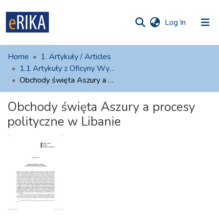
(current)
Log In
munities
 of UAFM
atistics
Home
1. Artykuły / Articles
Information
ections
1.1 Artykuły z Oficyny Wydawniczej AFM
Obchody święta Aszury a procesy polityczne w Libanie
For authors
Obchody święta Aszury a procesy
Help
polityczne w Libanie
Contact