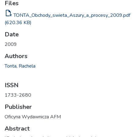
Files
file_open
TONTA_Obchody_swieta_Aszury_a_procesy_2009.pdf
(620.36 KB)
Date
2009
Authors
Tonta, Rachela
ISSN
1733-2680
Publisher
Oficyna Wydawnicza AFM
Abstract