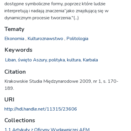
dostępne symboliczne formy, poprzez które ludzie
interpretują i nadają znaczenia”jako znajdującą się w
dynamicznym procesie tworzenia."(...)
Tematy
Ekonomia
,
Kulturoznawstwo
,
Politologia
Keywords
Liban,
święto Aszury,
polityka,
kultura,
Karbala
Citation
Krakowskie Studia Międzynarodowe 2009, nr 1, s. 170-
189.
URI
http://hdl.handle.net/11315/23606
Collections
1.1 Artykuły z Oficyny Wydawniczej AFM