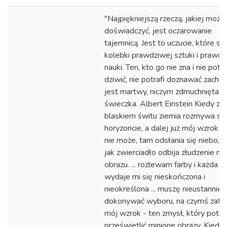
"Najpiękniejszą rzeczą, jakiej moż
doświadczyć, jest oczarowanie
tajemnicą. Jest to uczucie, które sto
kolebki prawdziwej sztuki i prawdz
nauki. Ten, kto go nie zna i nie potra
dziwić, nie potrafi doznawać zachw
jest martwy, niczym zdmuchnięta
świeczka. Albert Einstein Kiedy z
blaskiem świtu ziemia rozmywa się
horyzoncie, a dalej już mój wzrok s
nie może, tam odsłania się niebo, k
jak zwierciadło odbija złudzenie m
obrazu. ... rozlewam farby i każda 
wydaje mi się nieskończona i
nieokreślona ... muszę nieustannie
dokonywać wyboru, na czymś zatr
mój wzrok - ten zmysł, który potraf
prześwietlić minione obrazy. Kiedy