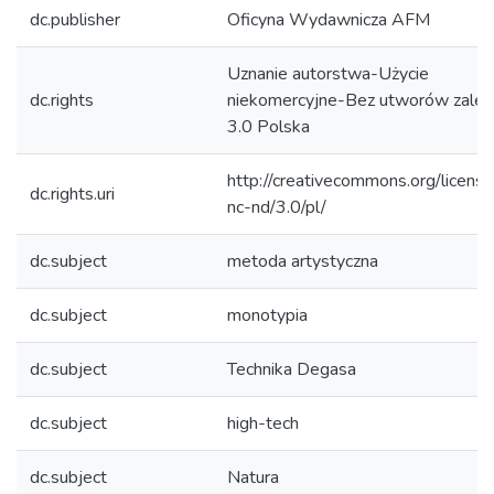
dc.publisher
Oficyna Wydawnicza AFM
Uznanie autorstwa-Użycie
dc.rights
niekomercyjne-Bez utworów zależ
3.0 Polska
http://creativecommons.org/licens
dc.rights.uri
nc-nd/3.0/pl/
dc.subject
metoda artystyczna
dc.subject
monotypia
dc.subject
Technika Degasa
dc.subject
high-tech
dc.subject
Natura