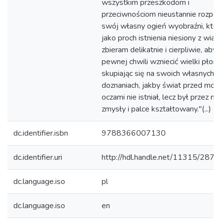
wszystkim przeszkodom i
przeciwnościom nieustannie rozpa
swój własny ogień wyobraźni, któr
jako proch istnienia niesiony z wia
zbieram delikatnie i cierpliwie, aby
pewnej chwili wzniecić wielki płom
skupiając się na swoich własnych
doznaniach, jakby świat przed moim
oczami nie istniał, lecz był przez m
zmysły i palce kształtowany."(...)
dc.identifier.isbn
9788366007130
dc.identifier.uri
http://hdl.handle.net/11315/2875
dc.language.iso
pl
dc.language.iso
en