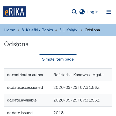
(current)
Log In
munities
 of UAFM
atistics
Home
3. Książki / Books
3.1 Książki
Odsłona
Information
ections
Odsłona
For authors
Help
Simple item page
Contact
dc.contributor.author
Rościecha-Kanownik, Agata
dc.date.accessioned
2020-09-29T07:31:56Z
dc.date.available
2020-09-29T07:31:56Z
dc.date.issued
2018