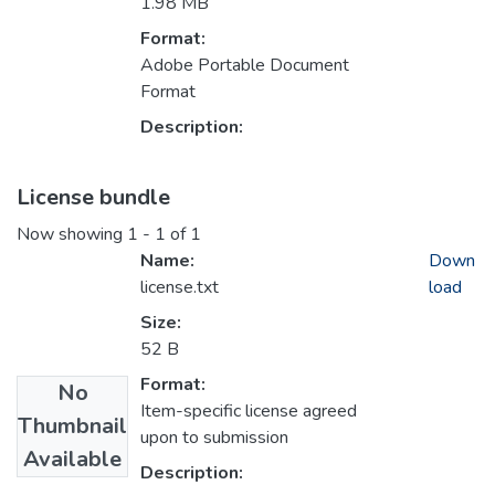
1.98 MB
Format:
Adobe Portable Document
Format
Description:
License bundle
Now showing
1 - 1 of 1
Name:
Down
license.txt
load
Size:
52 B
Format:
No
Item-specific license agreed
Thumbnail
upon to submission
Available
Description: