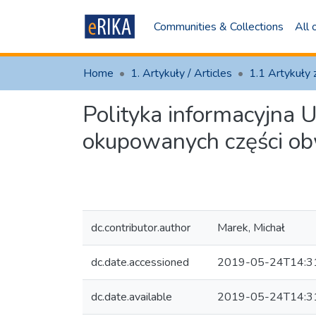
Communities & Collections
All
Home
1. Artykuły / Articles
Polityka informacyjna U
okupowanych części ob
dc.contributor.author
Marek, Michał
dc.date.accessioned
2019-05-24T14:3
dc.date.available
2019-05-24T14:3