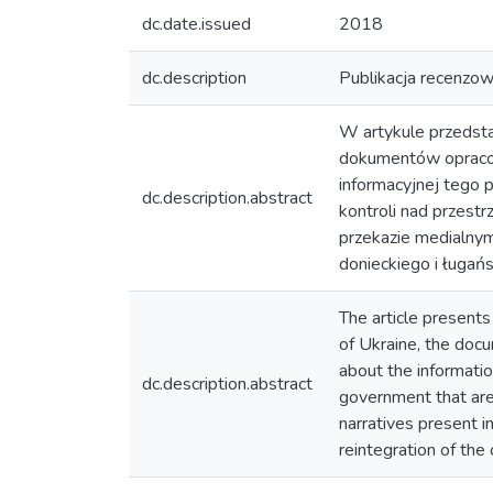
dc.date.issued
2018
dc.description
Publikacja recenzow
W artykule przedsta
dokumentów opracowa
informacyjnej tego 
dc.description.abstract
kontroli nad przest
przekazie medialnym
donieckiego i ługań
The article presents
of Ukraine, the doc
about the information
dc.description.abstract
government that are 
narratives present i
reintegration of the