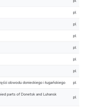
pl
pl
pl
pl
pl
pl
pl
części obwodu donieckiego i ługańskiego
pl
cupied parts of Donetsk and Luhansk
pl