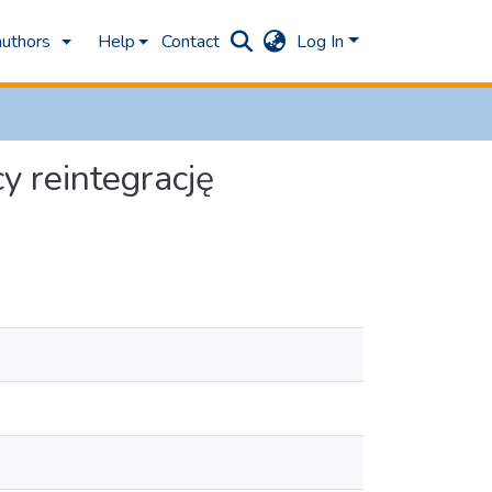
authors
Help
Contact
Log In
y reintegrację