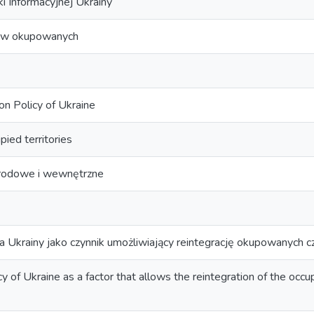
i Informacyjnej Ukrainy
rów okupowanych
ion Policy of Ukraine
pied territories
rodowe i wewnętrzne
na Ukrainy jako czynnik umożliwiający reintegrację okupowanych 
cy of Ukraine as a factor that allows the reintegration of the oc