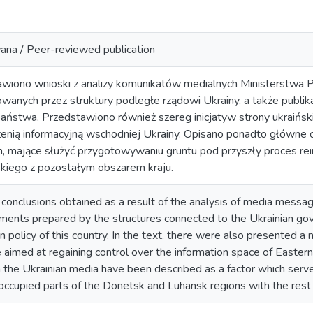
ana / Peer-reviewed publication
wiono wnioski z analizy komunikatów medialnych Ministerstwa Pol
nych przez struktury podległe rządowi Ukrainy, a także publikac
państwa. Przedstawiono również szereg inicjatyw strony ukraiński
rzenią informacyjną wschodniej Ukrainy. Opisano ponadto główne c
, mające służyć przygotowywaniu gruntu pod przyszły proces re
skiego z pozostałym obszarem kraju.
 conclusions obtained as a result of the analysis of media messag
uments prepared by the structures connected to the Ukrainian gov
 policy of this country. In the text, there were also presented a n
aimed at regaining control over the information space of Eastern 
n the Ukrainian media have been described as a factor which serve
 occupied parts of the Donetsk and Luhansk regions with the rest 