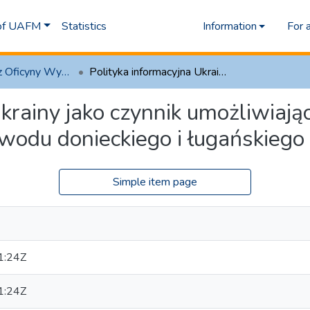
 of UAFM
Statistics
Information
For 
1.1 Artykuły z Oficyny Wydawniczej AFM
Polityka informacyjna Ukrainy jako czynnik umożliwiający reintegrację okupowanych części obwodu donieckiego i ługańskiego
krainy jako czynnik umożliwiając
wodu donieckiego i ługańskiego
Simple item page
1:24Z
1:24Z