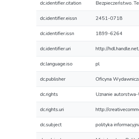
dc.identifier.citation
Bezpieczeństwo. Teo
dc.identifier.eissn
2451-0718
dc.identifier.issn
1899-6264
dc.identifier.uri
http://hdl.handle.
dc.language.iso
pl
dc.publisher
Oficyna Wydawnic
dc.rights
Uznanie autorstwa-
dc.rights.uri
http://creativecomm
dc.subject
polityka informacyjn