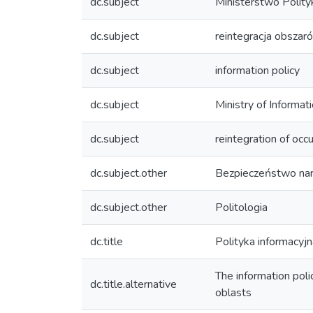
dc.subject
Ministerstwo Polityk
dc.subject
reintegracja obsza
dc.subject
information policy
dc.subject
Ministry of Informat
dc.subject
reintegration of occu
dc.subject.other
Bezpieczeństwo na
dc.subject.other
Politologia
dc.title
Polityka informacyj
The information poli
dc.title.alternative
oblasts