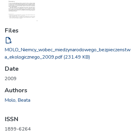
Files
file_open
MOLO_Niemcy_wobec_miedzynarodowego_bezpieczenstw
a_ekologicznego_2009.pdf
(231.49 KB)
Date
2009
Authors
Molo, Beata
ISSN
1899-6264