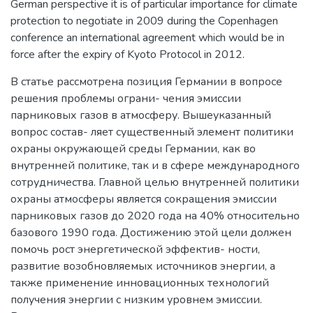
German perspective it is of particular importance for climate
protection to negotiate in 2009 during the Copenhagen
conference an international agreement which would be in
force after the expiry of Kyoto Protocol in 2012.
В статье рассмотрена позиция Германии в вопросе
решения проблемы ограни- чения эмиссии
парниковых газов в атмосферу. Вышеуказанный
вопрос состав- ляет существенный элемент политики
охраны окружающей среды Германии, как во
внутренней политике, так и в сфере международного
сотрудничества. Главной целью внутренней политики
охраны атмосферы является сокращения эмиссии
парниковых газов до 2020 года на 40% относительно
базового 1990 года. Достижению этой цели должен
помочь рост энергетической эффектив- ности,
развитие возобновляемых источников энергии, а
также применение инновационных технологий
получения энергии с низким уровнем эмиссии.