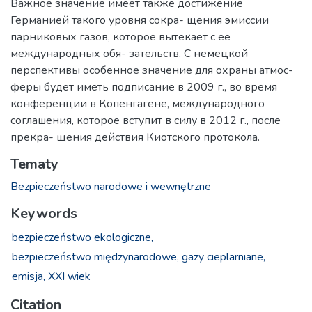
Важное значение имеет также достижение
Германией такого уровня сокра- щения эмиссии
парниковых газов, которое вытекает с её
международных обя- зательств. С немецкой
перспективы особенное значение для охраны атмос-
феры будет иметь подписание в 2009 г., во время
конференции в Копенгагене, международного
соглашения, которое вступит в силу в 2012 г., после
прекра- щения действия Киотского протокола.
Tematy
Bezpieczeństwo narodowe i wewnętrzne
Keywords
bezpieczeństwo ekologiczne,
bezpieczeństwo międzynarodowe,
gazy cieplarniane,
emisja,
XXI wiek
Citation