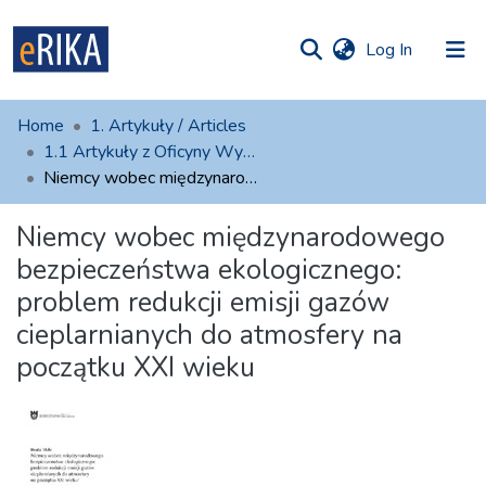
(current)
Log In
munities
 of UAFM
atistics
Home
1. Artykuły / Articles
Information
ections
1.1 Artykuły z Oficyny Wydawniczej AFM
Niemcy wobec międzynarodowego bezpieczeństwa ekologicznego: problem redukcji emisji gazów cieplarnianych do atmosfery na początku XXI wieku
For authors
Niemcy wobec międzynarodowego
Help
bezpieczeństwa ekologicznego:
Contact
problem redukcji emisji gazów
cieplarnianych do atmosfery na
początku XXI wieku