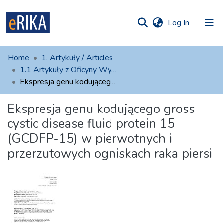
(current)
Log In
munities
 of UAFM
atistics
Home
1. Artykuły / Articles
Information
ections
1.1 Artykuły z Oficyny Wydawniczej AFM
Ekspresja genu kodującego gross cystic disease fluid protein 15 (GCDFP-15) w pierwotnych i przerzutowych ogniskach raka piersi
For authors
Ekspresja genu kodującego gross
Help
cystic disease fluid protein 15
Contact
(GCDFP-15) w pierwotnych i
przerzutowych ogniskach raka piersi