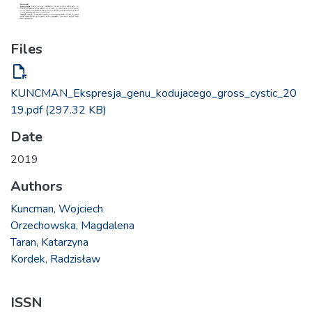
Files
file_open
KUNCMAN_Ekspresja_genu_kodujacego_gross_cystic_20
19.pdf
(297.32 KB)
Date
2019
Authors
Kuncman, Wojciech
Orzechowska, Magdalena
Taran, Katarzyna
Kordek, Radzisław
ISSN