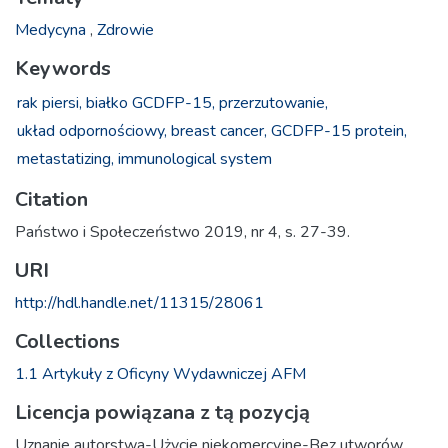
Medycyna
,
Zdrowie
Keywords
rak piersi,
białko GCDFP-15,
przerzutowanie,
układ odpornościowy,
breast cancer,
GCDFP-15 protein,
metastatizing,
immunological system
Citation
Państwo i Społeczeństwo 2019, nr 4, s. 27-39.
URI
http://hdl.handle.net/11315/28061
Collections
1.1 Artykuły z Oficyny Wydawniczej AFM
Licencja powiązana z tą pozycją
Uznanie autorstwa-Użycie niekomercyjne-Bez utworów