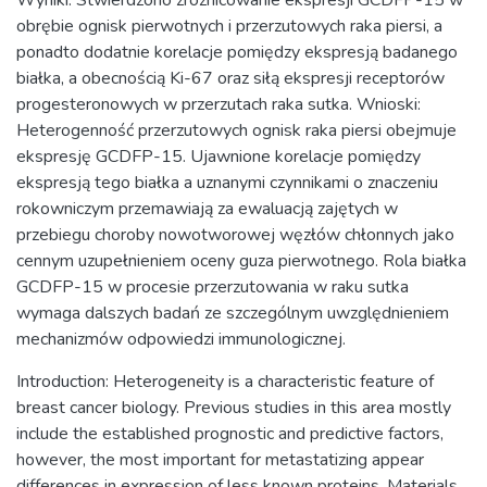
Wyniki: Stwierdzono zróżnicowanie ekspresji GCDFP-15 w
obrębie ognisk pierwotnych i przerzutowych raka piersi, a
ponadto dodatnie korelacje pomiędzy ekspresją badanego
białka, a obecnością Ki-67 oraz siłą ekspresji receptorów
progesteronowych w przerzutach raka sutka. Wnioski:
Heterogenność przerzutowych ognisk raka piersi obejmuje
ekspresję GCDFP-15. Ujawnione korelacje pomiędzy
ekspresją tego białka a uznanymi czynnikami o znaczeniu
rokowniczym przemawiają za ewaluacją zajętych w
przebiegu choroby nowotworowej węzłów chłonnych jako
cennym uzupełnieniem oceny guza pierwotnego. Rola białka
GCDFP-15 w procesie przerzutowania w raku sutka
wymaga dalszych badań ze szczególnym uwzględnieniem
mechanizmów odpowiedzi immunologicznej.
Introduction: Heterogeneity is a characteristic feature of
breast cancer biology. Previous studies in this area mostly
include the established prognostic and predictive factors,
however, the most important for metastatizing appear
differences in expression of less known proteins. Materials