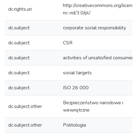
http://creativecommons.org/licens
dc.rights.uri
nc-nd/3.0/pl/
dc.subject
corporate social responsibility
dc.subject
CSR
dc.subject
activities of unsatisfied consumers
dc.subject
social targets
dc.subject
ISO 26 000
Bezpieczeństwo narodowe i
dc.subject.other
wewnętrzne
dc.subject.other
Politologia