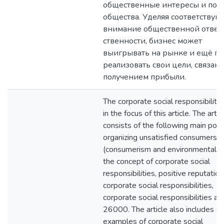
общественные интересы и пол
общества. Уделяя соответству
внимание общественной ответ
ственности, бизнес может
выигрывать на рынке и ещё п
реализовать свои цели, связан
получением прибыли.
The corporate social responsibilitie
in the focus of this article. The artic
consists of the following main poin
organizing unsatisfied consumers
(consumerism and environmentalis
the concept of corporate social
responsibilities, positive reputatio
corporate social responsibilities,
corporate social responsibilities a
26000. The article also includes 
examples of corporate social