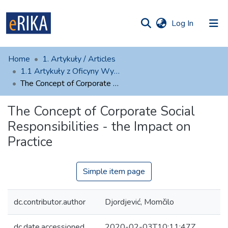
(current)
Log In
munities
 of UAFM
atistics
Home
1. Artykuły / Articles
Information
ections
1.1 Artykuły z Oficyny Wydawniczej AFM
The Concept of Corporate Social Responsibilities - the Impact on Practice
For authors
The Concept of Corporate Social
Help
Responsibilities - the Impact on
Contact
Practice
Simple item page
dc.contributor.author
Djordjević, Momčilo
dc.date.accessioned
2020-02-03T10:11:47Z