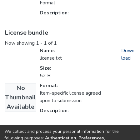
Format
Description:
License bundle
Now showing
1 - 1 of 1
Name:
Down
license.txt
load
Size:
52 B
Format:
No
Item-specific license agreed
Thumbnail
upon to submission
Available
Description:
Collections
We collect and process your personal information for the
following purposes:
Authentication, Preferences,