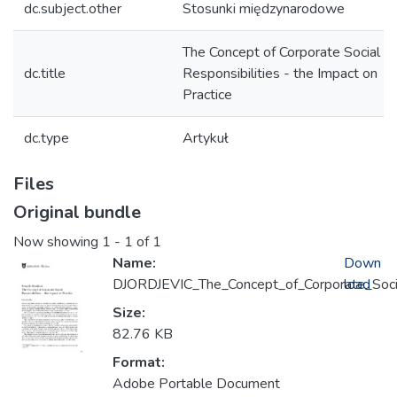
dc.subject.other
Stosunki międzynarodowe
The Concept of Corporate Social
dc.title
Responsibilities - the Impact on
Practice
dc.type
Artykuł
Files
Original bundle
Now showing
1 - 1 of 1
Name:
Down
DJORDJEVIC_The_Concept_of_Corporate_Socia
load
Size:
82.76 KB
Format:
Adobe Portable Document