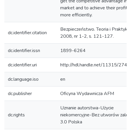
get the competitive advantage in t
market and to achieve their profit 
more efficiently.
Bezpieczeństwo. Teoria i Praktyka
dc.identifier.citation
2008, nr 1-2, s. 121-127.
dc.identifier.issn
1899-6264
dc.identifier.uri
http://hdl.handle.net/11315/2741
dc.language.iso
en
dc.publisher
Oficyna Wydawnicza AFM
Uznanie autorstwa-Użycie
dc.rights
niekomercyjne-Bez utworów zależ
3.0 Polska