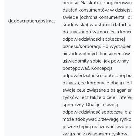
biznesu. Na skutek zorganizowany
działań konsumentów w dzisiejsz
świecie (ochrona konsumenta i och
dc.description.abstract
środowiska) w ostatnich latach do
do znacznego wzmocnienia koncepc
odpowiedzialności społecznej
biznesu/korporacji. Po wystąpienia
niezadowolonych konsumentów fi
uświadomiły sobie, jak powinny
postępować. Koncepcja
odpowiedzialności społecznej bizn
oznacza, że korporacje dbają nie ty
swoje cele związane z osiąganiem
zysków, lecz także o cele i interes
społeczny. Dbając o swoją
odpowiedzialność społeczną, bizne
może zdobywać przewagę rynkową
jeszcze lepiej realizować swoje ce
związane z osiąganiem zysków.