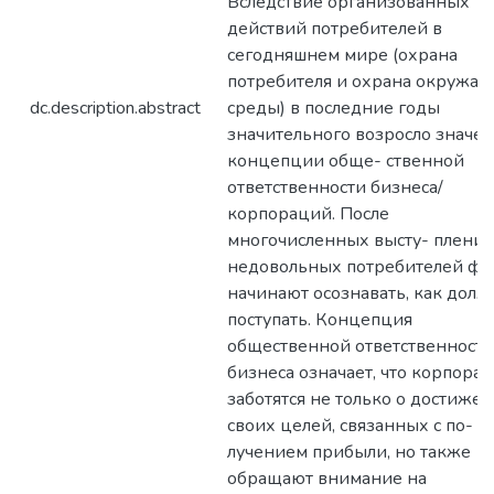
Вследствие организованных
действий потребителей в
сегодняшнем мире (охрана
потребителя и охрана окружа
dc.description.abstract
среды) в последние годы
значительного возросло значе
концепции обще- ственной
ответственности бизнеса/
корпораций. После
многочисленных высту- плени
недовольных потребителей ф
начинают осознавать, как дол
поступать. Концепция
общественной ответственности
бизнеса означает, что корпора
заботятся не только о достиже
своих целей, связанных с по-
лучением прибыли, но также
обращают внимание на