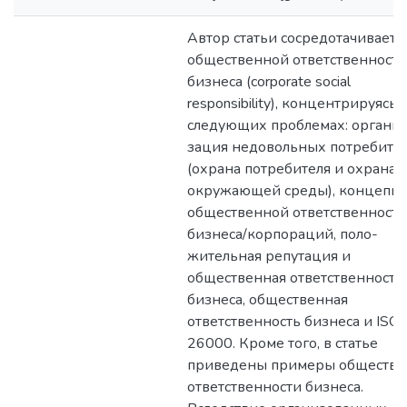
Автор статьи сосредотачиваетс
общественной ответственности
бизнеса (corporate social
responsibility), концентрируясь 
следующих проблемах: органи-
зация недовольных потребите
(охрана потребителя и охрана
окружающей среды), концепц
общественной ответственности
бизнеса/корпораций, поло-
жительная репутация и
общественная ответственность
бизнеса, общественная
ответственность бизнеса и ISO
26000. Кроме того, в статье
приведены примеры обществе
ответственности бизнеса.