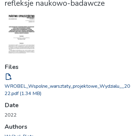
refleksje naukowo-badawcze
Files
file_open
WROBEL_Wspolne_warsztaty_projektowe_Wydzialu__20
22.pdf
(1.34 MB)
Date
2022
Authors