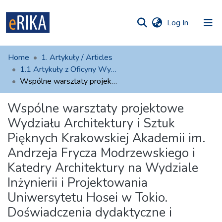
(current)
Log In
munities
 of UAFM
atistics
Home
1. Artykuły / Articles
Information
ections
1.1 Artykuły z Oficyny Wydawniczej AFM
Wspólne warsztaty projektowe Wydziału Architektury i Sztuk Pięknych Krakowskiej Akademii im. Andrzeja Frycza Modrzewskiego i Katedry Architektury na Wydziale Inżynierii i Projektowania Uniwersytetu Hosei w Tokio. Doświadczenia dydaktyczne i refleksje naukowo-badawcze
For authors
Wspólne warsztaty projektowe
Help
Wydziału Architektury i Sztuk
Contact
Pięknych Krakowskiej Akademii im.
Andrzeja Frycza Modrzewskiego i
Katedry Architektury na Wydziale
Inżynierii i Projektowania
Uniwersytetu Hosei w Tokio.
Doświadczenia dydaktyczne i