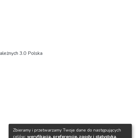
ależnych 3.0 Polska
Zbieramy i przetwarzamy Twoje dane do następujących
celów:
weryfikacja, preferencje, zgody i statystyka
.