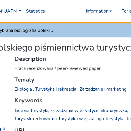
 of UAFM
Statistics
Information
For 
Wybrana bibliografia polskiego piśmiennictwa turystycznego (2000–2008)
polskiego piśmiennictwa turyst
Description
Praca recenzowana / peer-reviewed paper
Tematy
Ekologia
,
Turystyka i rekreacja
,
Zarządzanie i marketing
Keywords
historia turystyki,
zarządzanie w turystyce,
ekoturystyka,
turystyka zdrowotna,
turystyka wiejska,
agroturystyka,
tu
.pd
URI