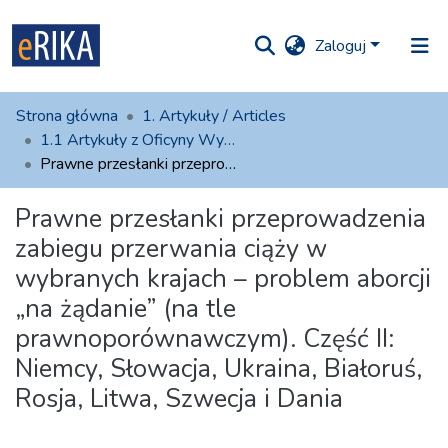
Zaloguj
iory i
Strona główna
1. Artykuły / Articles
olekcje
1.1 Artykuły z Oficyny Wydawniczej AFM
Prawne przesłanki przeprowadzenia zabiegu przerwania ciąży w wybranych krajach – problem aborcji „na żądanie” (na tle prawnoporównawczym). Część II: Niemcy, Słowacja, Ukraina, Białoruś, Rosja, Litwa, Szwecja i Dania
ko na UAFM
Informacja
Prawne przesłanki przeprowadzenia
atystyki
Dla autorów
zabiegu przerwania ciąży w
wybranych krajach – problem aborcji
Pomoc
„na żądanie” (na tle
Kontakt
prawnoporównawczym). Część II:
Niemcy, Słowacja, Ukraina, Białoruś,
Rosja, Litwa, Szwecja i Dania