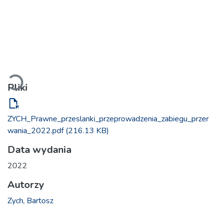
Ładowanie...
Pliki
file_open
ZYCH_Prawne_przeslanki_przeprowadzenia_zabiegu_przer
wania_2022.pdf
(216.13 KB)
Data wydania
2022
Autorzy
Zych, Bartosz