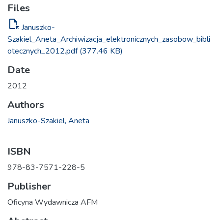
Files
file_open
Januszko-
Szakiel_Aneta_Archiwizacja_elektronicznych_zasobow_bibli
otecznych_2012.pdf
(377.46 KB)
Date
2012
Authors
Januszko-Szakiel, Aneta
ISBN
978-83-7571-228-5
Publisher
Oficyna Wydawnicza AFM