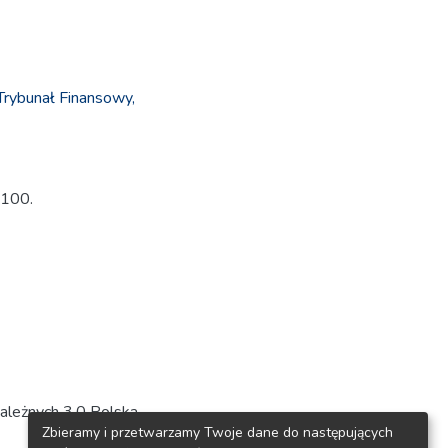
Trybunał Finansowy,
-100.
ależnych 3.0 Polska
Zbieramy i przetwarzamy Twoje dane do następujących