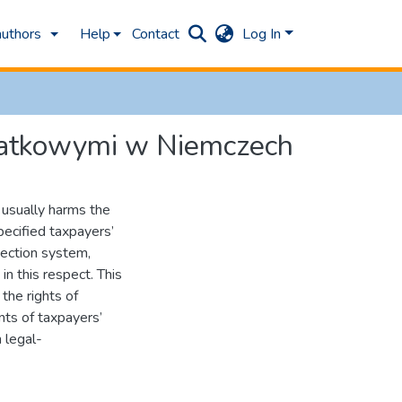
authors
Help
Contact
Log In
datkowymi w Niemczech
s usually harms the
pecified taxpayers’
tection system,
in this respect. This
the rights of
nts of taxpayers’
h legal-