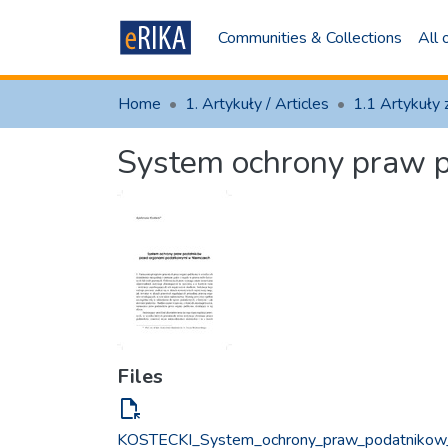
Communities & Collections
All
Home
1. Artykuły / Articles
System ochrony praw 
Files
file_open
KOSTECKI_System_ochrony_praw_podatnikow