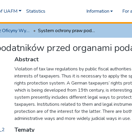
 of UAFM
Statistics
Information
For 
1.1 Artykuły z Oficyny Wydawniczej AFM
System ochrony praw podatników przed organami podatkowymi w Niemczech
podatników przed organami po
Abstract
Violation of tax law regulations by public fiscal authoritie
interests of taxpayers. Thus it is necessary to apply the s
rights protection system. A German taxpayers’ rights pro
which is being developed from 19th century, is interesting 
system presently includes different legal ways to protect 
taxpayers. Institutions related to them and legal instrume
protection are of the interest for the latter. There are bot
administrative ways and more widely judicial ways in use.
Tematy
_2