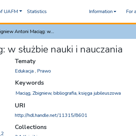
 of UAFM
Statistics
Information
For 
Zbigniew Antoni Maciąg: w służbie nauki i nauczania
: w służbie nauki i nauczania
Tematy
Edukacja
,
Prawo
Keywords
Maciąg, Zbigniew,
bibliografia,
księga jubileuszowa
URI
http://hdl.handle.net/11315/8601
Collections
_2