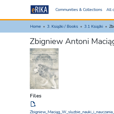
Communities & Collections
All
Home
3. Książki / Books
3.1 Książki
Zbigniew Antoni Maciąg
Files
file_open
Zbigniew_Maciąg_W_sluzbie_nauki_i_nauczania