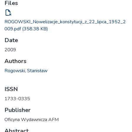
Files
file_open
ROGOWSKI_Nowelizacje_konstytucji_z_22_lipca_1952_2
009.pdf
(358.38 KB)
Date
2009
Authors
Rogowski, Stanisław
ISSN
1733-0335
Publisher
Oficyna Wydawnicza AFM
Abstract