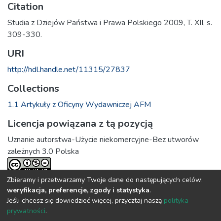
Citation
Studia z Dziejów Państwa i Prawa Polskiego 2009, T. XII, s.
309-330.
URI
http://hdl.handle.net/11315/27837
Collections
1.1 Artykuły z Oficyny Wydawniczej AFM
Licencja powiązana z tą pozycją
Uznanie autorstwa-Użycie niekomercyjne-Bez utworów
zależnych 3.0 Polska
Zbieramy i przetwarzamy Twoje dane do następujących celów:
Full item page
weryfikacja, preferencje, zgody i statystyka
.
Jeśli chcesz się dowiedzieć więcej, przycztaj naszą
polityka
prywatności
.