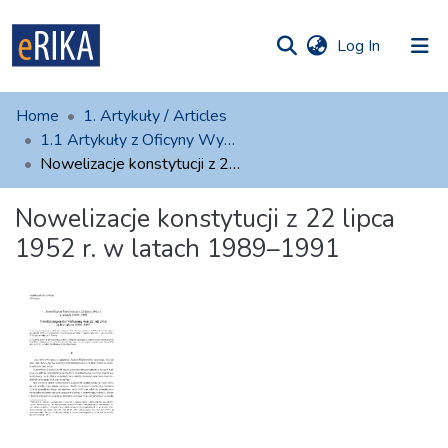
(current)
Log In
munities
 of UAFM
atistics
Home
1. Artykuły / Articles
Information
ections
1.1 Artykuły z Oficyny Wydawniczej AFM
Nowelizacje konstytucji z 22 lipca 1952 r. w latach 1989–1991
For authors
Nowelizacje konstytucji z 22 lipca
Help
1952 r. w latach 1989–1991
Contact