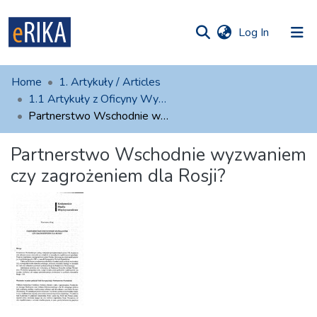
(current)
Log In
munities
 of UAFM
atistics
Home
1. Artykuły / Articles
Information
ections
1.1 Artykuły z Oficyny Wydawniczej AFM
Partnerstwo Wschodnie wyzwaniem czy zagrożeniem dla Rosji?
For authors
Partnerstwo Wschodnie wyzwaniem
Help
czy zagrożeniem dla Rosji?
Contact