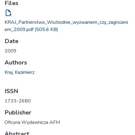
Files
file_open
KRAJ_Partnerstwo_Wschodnie_wyzwaniem_czy_zagrozeni
em_2009.pdf
(505.6 KB)
Date
2009
Authors
Kraj, Kazimierz
ISSN
1733-2680
Publisher
Oficyna Wydawnicza AFM
Abstract