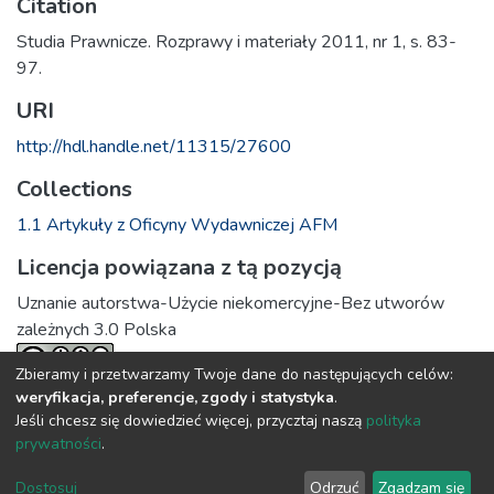
Citation
Studia Prawnicze. Rozprawy i materiały 2011, nr 1, s. 83-
97.
URI
http://hdl.handle.net/11315/27600
Collections
1.1 Artykuły z Oficyny Wydawniczej AFM
Licencja powiązana z tą pozycją
Uznanie autorstwa-Użycie niekomercyjne-Bez utworów
zależnych 3.0 Polska
Zbieramy i przetwarzamy Twoje dane do następujących celów:
weryfikacja, preferencje, zgody i statystyka
.
Full item page
Jeśli chcesz się dowiedzieć więcej, przycztaj naszą
polityka
prywatności
.
DSpace software
copyright © 2002-2026
LYRASIS
Dostosuj
Odrzuć
Zgadzam się