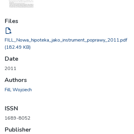
Files
file_open
FILL_Nowa_hipoteka_jako_instrument_poprawy_2011.pdf
(182.49 KB)
Date
2011
Authors
Fill, Wojciech
ISSN
1689-8052
Publisher