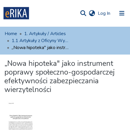
(current)
Log In
munities
 of UAFM
atistics
Home
1. Artykuły / Articles
Information
ections
1.1 Artykuły z Oficyny Wydawniczej AFM
„Nowa hipoteka" jako instrument poprawy społeczno-gospodarczej efektywności zabezpieczania wierzytelności
For authors
„Nowa hipoteka" jako instrument
Help
poprawy społeczno-gospodarczej
Contact
efektywności zabezpieczania
wierzytelności