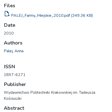
Files
file_open
PALEJ_Farmy_Miejskie_2010.pdf
(349.36 KB)
Date
2010
Authors
Palej, Anna
ISSN
1897-6271
Publisher
Wydawnictwo Politechniki Krakowskiej im. Tadeusza
Kościuszki
Abstract