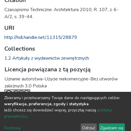
Citation
Czasopismo Techniczne. Architektura 2010, R. 107, z. 6-
A/2, s. 39-44.
URI
http://hdl.handle.net/11315/28879
Collections
1.2 Artykuły z wydawnictw zewnętrznych
Licencja powiązana z tą pozycją
Uznanie autorstwa-Użycie niekomercyjne-Bez utworów
zależnych 3.0 Polska
Zbieramy i przetwarzamy Twoje dane do następujących celów:
weryfikacja, preferencje, zgody i statystyka
.
Full item page
Jeśli chcesz się dowiedzieć więcej, przycztaj naszą
polityka
prywatności
.
DSpace software
copyright © 2002-2026
LYRASIS
Dostosuj
Odrzuć
Zgadzam się