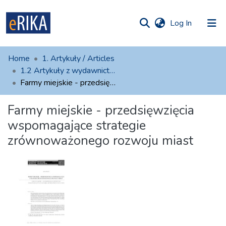
(current)
Log In
munities
 of UAFM
atistics
Home
1. Artykuły / Articles
Information
ections
1.2 Artykuły z wydawnictw zewnętrznych
Farmy miejskie - przedsięwzięcia wspomagające strategie zrównoważonego rozwoju miast
For authors
Farmy miejskie - przedsięwzięcia
Help
wspomagające strategie
Contact
zrównoważonego rozwoju miast