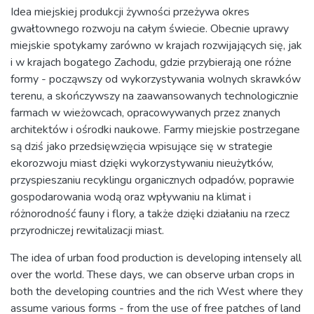
Idea miejskiej produkcji żywności przeżywa okres
gwałtownego rozwoju na całym świecie. Obecnie uprawy
miejskie spotykamy zarówno w krajach rozwijających się, jak
i w krajach bogatego Zachodu, gdzie przybierają one różne
formy - począwszy od wykorzystywania wolnych skrawków
terenu, a skończywszy na zaawansowanych technologicznie
farmach w wieżowcach, opracowywanych przez znanych
architektów i ośrodki naukowe. Farmy miejskie postrzegane
są dziś jako przedsięwzięcia wpisujące się w strategie
ekorozwoju miast dzięki wykorzystywaniu nieużytków,
przyspieszaniu recyklingu organicznych odpadów, poprawie
gospodarowania wodą oraz wpływaniu na klimat i
różnorodność fauny i flory, a także dzięki działaniu na rzecz
przyrodniczej rewitalizacji miast.
The idea of urban food production is developing intensely all
over the world. These days, we can observe urban crops in
both the developing countries and the rich West where they
assume various forms - from the use of free patches of land