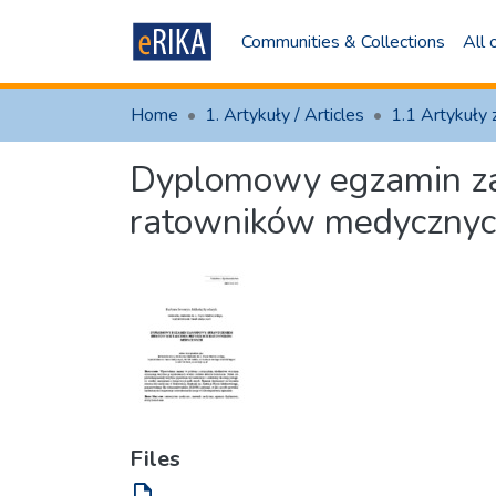
Communities & Collections
All
Home
1. Artykuły / Articles
Dyplomowy egzamin za
ratowników medyczny
Files
file_open