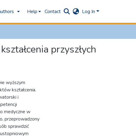
authors
Help
Contact
Log In
ztałcenia przyszłych
wie wyższym
któw kształcenia.
atorski i
petencji
two medyczne w
go, przeprowadzony
sób sprawdzić
lkustopniowym