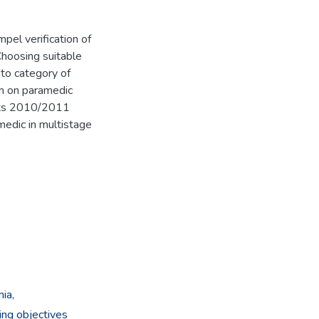
pel verification of
Choosing suitable
 to category of
am on paramedic
ents 2010/2011
medic in multistage
ia,
ing objectives