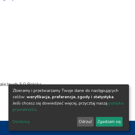
ależnych 3.0 Polska
Zbieramy i przetwarzamy Twoje dane do następujących
celów:
weryfikacja, preferencje, zgody i statystyka
.
Jeśli chcesz się dowiedzieć więcej, przycztaj naszą
polityka
prywatności
.
Dostosuj
Odrzuć
Zgadzam się