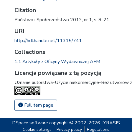
Citation
Państwo i Społeczeństwo 2013, nr 1, s. 9-21.
URI
http://hdl.handle.net/11315/741
Collections
1.1 Artykuły z Oficyny Wydawniczej AFM
Licencja powiązana z tą pozycją
Uznanie autorstwa-Użycie niekomercyjne-Bez utworów z
Full item page
DSpace software
copyright © 2002-2026
LYRASIS
Cookie settings
Privacy policy
Regulations