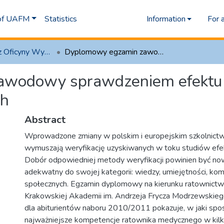
 of UAFM
Statistics
Information
For 
1.1 Artykuły z Oficyny Wydawniczej AFM
Dyplomowy egzamin zawodowy sprawdzeniem efektu kształcenia przyszłych ratowników medycznych
wodowy sprawdzeniem efektu ks
ch
Abstract
Wprowadzone zmiany w polskim i europejskim szkolnict
wymuszają weryfikację uzyskiwanych w toku studiów efe
Dobór odpowiedniej metody weryfikacji powinien być now
adekwatny do swojej kategorii: wiedzy, umiejętności, kom
społecznych. Egzamin dyplomowy na kierunku ratownic
Krakowskiej Akademii im. Andrzeja Frycza Modrzewskie
dla abiturientów naboru 2010/2011 pokazuje, w jaki spo
najważniejsze kompetencje ratownika medycznego w ki