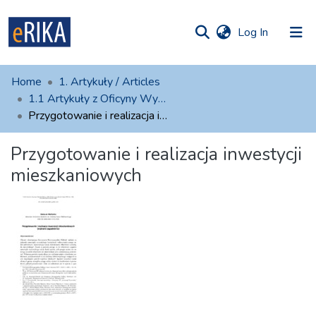
(current)
Log In
munities
 of UAFM
atistics
Home
1. Artykuły / Articles
Information
ections
1.1 Artykuły z Oficyny Wydawniczej AFM
Przygotowanie i realizacja inwestycji mieszkaniowych
For authors
Przygotowanie i realizacja inwestycji
Help
mieszkaniowych
Contact