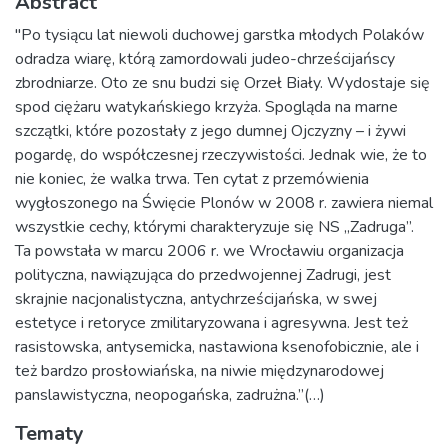
Abstract
"Po tysiącu lat niewoli duchowej garstka młodych Polaków
odradza wiarę, którą zamordowali judeo-chrześcijańscy
zbrodniarze. Oto ze snu budzi się Orzeł Biały. Wydostaje się
spod ciężaru watykańskiego krzyża. Spogląda na marne
szczątki, które pozostały z jego dumnej Ojczyzny – i żywi
pogardę, do współczesnej rzeczywistości. Jednak wie, że to
nie koniec, że walka trwa. Ten cytat z przemówienia
wygłoszonego na Święcie Plonów w 2008 r. zawiera niemal
wszystkie cechy, którymi charakteryzuje się NS „Zadruga”.
Ta powstała w marcu 2006 r. we Wrocławiu organizacja
polityczna, nawiązująca do przedwojennej Zadrugi, jest
skrajnie nacjonalistyczna, antychrześcijańska, w swej
estetyce i retoryce zmilitaryzowana i agresywna. Jest też
rasistowska, antysemicka, nastawiona ksenofobicznie, ale i
też bardzo prosłowiańska, na niwie międzynarodowej
panslawistyczna, neopogańska, zadrużna.”(…)
Tematy