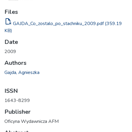
Files
file_open
GAJDA_Co_zostalo_po_stachniku_2009.pdf
(359.19
KB)
Date
2009
Authors
Gajda, Agnieszka
ISSN
1643-8299
Publisher
Oficyna Wydawnicza AFM