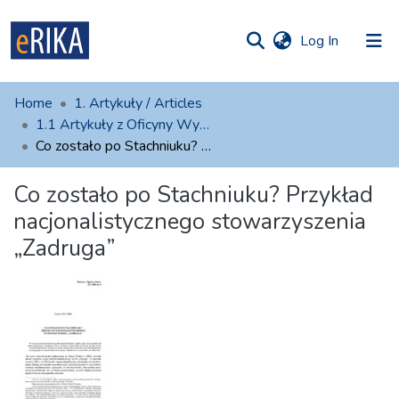
(current)
Log In
munities
 of UAFM
atistics
Home
1. Artykuły / Articles
Information
ections
1.1 Artykuły z Oficyny Wydawniczej AFM
Co zostało po Stachniuku? Przykład nacjonalistycznego stowarzyszenia „Zadruga”
For authors
Co zostało po Stachniuku? Przykład
Help
nacjonalistycznego stowarzyszenia
Contact
„Zadruga”