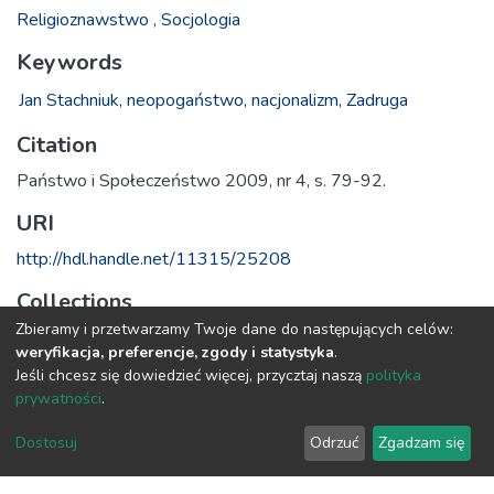
Religioznawstwo
,
Socjologia
Keywords
Jan Stachniuk,
neopogaństwo,
nacjonalizm,
Zadruga
Citation
Państwo i Społeczeństwo 2009, nr 4, s. 79-92.
URI
http://hdl.handle.net/11315/25208
Collections
Zbieramy i przetwarzamy Twoje dane do następujących celów:
1.1 Artykuły z Oficyny Wydawniczej AFM
weryfikacja, preferencje, zgody i statystyka
.
Jeśli chcesz się dowiedzieć więcej, przycztaj naszą
polityka
Licencja powiązana z tą pozycją
prywatności
.
Uznanie autorstwa-Użycie niekomercyjne-Bez utworów
zależnych 3.0 Polska
Dostosuj
Odrzuć
Zgadzam się