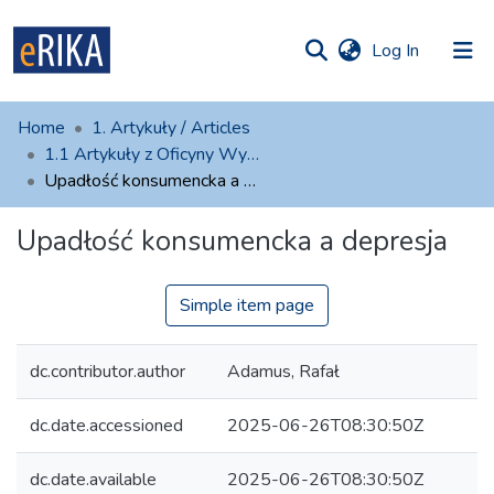
(current)
Log In
munities
 of UAFM
atistics
Home
1. Artykuły / Articles
Information
ections
1.1 Artykuły z Oficyny Wydawniczej AFM
Upadłość konsumencka a depresja
For authors
Upadłość konsumencka a depresja
Help
Contact
Simple item page
dc.contributor.author
Adamus, Rafał
dc.date.accessioned
2025-06-26T08:30:50Z
dc.date.available
2025-06-26T08:30:50Z