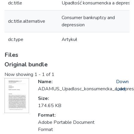
dc.title
Upadłość konsumencka a depresja
Consumer bankruptcy and
dc.title.alternative
depression
dc.type
Artykuł
Files
Original bundle
Now showing
1 - 1 of 1
Name:
Down
ADAMUS_Upadlosc_konsumencka_a_depresj
load
Size:
174.65 KB
Format:
Adobe Portable Document
Format