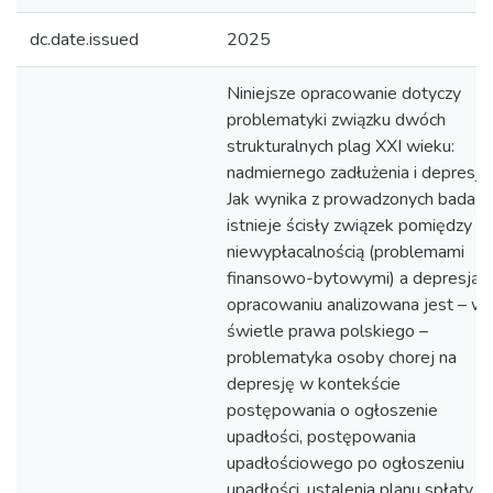
dc.date.issued
2025
Niniejsze opracowanie dotyczy
problematyki związku dwóch
strukturalnych plag XXI wieku:
nadmiernego zadłużenia i depresji.
Jak wynika z prowadzonych badań,
istnieje ścisły związek pomiędzy
niewypłacalnością (problemami
finansowo-bytowymi) a depresją.
opracowaniu analizowana jest – w
świetle prawa polskiego –
problematyka osoby chorej na
depresję w kontekście
postępowania o ogłoszenie
upadłości, postępowania
upadłościowego po ogłoszeniu
upadłości, ustalenia planu spłaty i