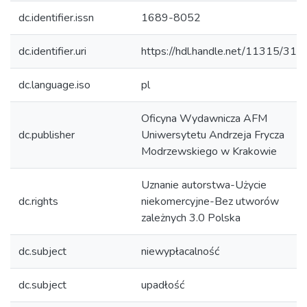
dc.identifier.issn
1689-8052
dc.identifier.uri
https://hdl.handle.net/11315/314
dc.language.iso
pl
Oficyna Wydawnicza AFM
dc.publisher
Uniwersytetu Andrzeja Frycza
Modrzewskiego w Krakowie
Uznanie autorstwa-Użycie
dc.rights
niekomercyjne-Bez utworów
zależnych 3.0 Polska
dc.subject
niewypłacalność
dc.subject
upadłość