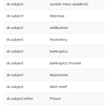
dc.subject
syndyk masy upadłości
dc.subject
depresja
dc.subject
oddłużenie
dc.subject
Insolvency
dc.subject
bankruptcy
dc.subject
bankruptcy trustee
dc.subject
depression
dc.subject
debt relief
dc.subject.other
Prawo