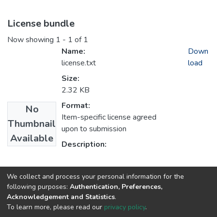
License bundle
Now showing
1 - 1 of 1
Name:
Down
license.txt
load
Size:
2.32 KB
Format:
No
Item-specific license agreed
Thumbnail
upon to submission
Available
Description:
Collections
We collect and process your personal information for the
following purposes:
Authentication, Preferences,
1.1 Artykuły z Oficyny Wydawniczej AFM
Acknowledgement and Statistics
.
To learn more, please read our
privacy policy
.