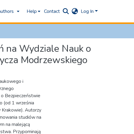
authors
Help
Contact
Log In
ń na Wydziale Nauk o
Frycza Modrzewskiego
naukowego i
rznego
k o Bezpieczeństwie
o (od 1 września
 Krakowie). Autorzy
mowania studiów na
ym na malejącą
ństwa. Przypominają