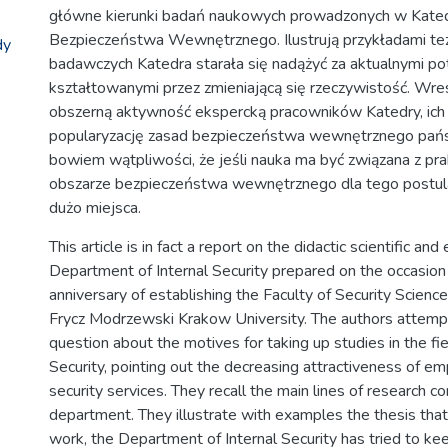
główne kierunki badań naukowych prowadzonych w Kate
Bezpieczeństwa Wewnętrznego. Ilustrują przykładami tez
dy
badawczych Katedra starała się nadążyć za aktualnymi po
kształtowanymi przez zmieniającą się rzeczywistość. Wre
obszerną aktywność ekspercką pracowników Katedry, ic
popularyzację zasad bezpieczeństwa wewnętrznego pańs
bowiem wątpliwości, że jeśli nauka ma być związana z pra
obszarze bezpieczeństwa wewnętrznego dla tego postula
dużo miejsca.
This article is in fact a report on the didactic scientific an
Department of Internal Security prepared on the occasion
anniversary of establishing the Faculty of Security Scienc
Frycz Modrzewski Krakow University. The authors attemp
question about the motives for taking up studies in the fie
Security, pointing out the decreasing attractiveness of e
security services. They recall the main lines of research c
department. They illustrate with examples the thesis that,
work, the Department of Internal Security has tried to ke