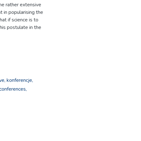
the rather extensive
t in popularising the
hat if science is to
this postulate in the
we,
konferencje,
conferences,