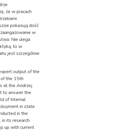
drze
ę, że w pracach
trzebami
szcie pokazują dość
h zaangażowanie w
twa. Nie ulega
ktyką, to w
tu jest szczególnie
d expert output of the
 of the 15th
es at the Andrzej
t to answer the
ld of Internal
mployment in state
onducted in the
 in its research
ep up with current