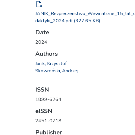
file_open
JANIK_Bezpieczenstwo_Wewnntrzne_15_lat_
daktyki_2024.pdf
(327.65 KB)
Date
2024
Authors
Janik, Krzysztof
Skowroński, Andrzej
ISSN
1899-6264
eISSN
2451-0718
Publisher