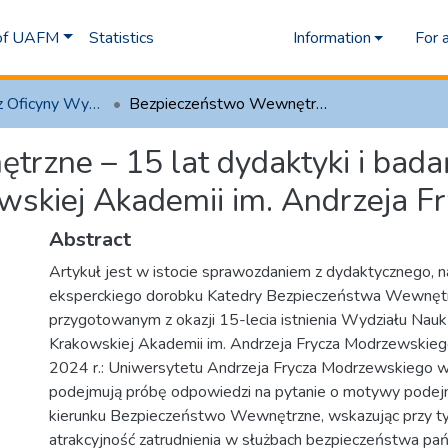
 of UAFM
Statistics
Information
For 
1.1 Artykuły z Oficyny Wydawniczej AFM
Bezpieczeństwo Wewnętrzne – 15 lat dydaktyki i badań na Wydziale Nauk o Bezpieczeństwie Krakowskiej Akademii im. Andrzeja Frycza Modrzewskiego
rzne – 15 lat dydaktyki i bada
wskiej Akademii im. Andrzeja 
Abstract
Artykuł jest w istocie sprawozdaniem z dydaktycznego, 
eksperckiego dorobku Katedry Bezpieczeństwa Wewnęt
przygotowanym z okazji 15-lecia istnienia Wydziału Nau
Krakowskiej Akademii im. Andrzeja Frycza Modrzewskieg
2024 r.: Uniwersytetu Andrzeja Frycza Modrzewskiego w
podejmują próbę odpowiedzi na pytanie o motywy podej
kierunku Bezpieczeństwo Wewnętrzne, wskazując przy t
atrakcyjność zatrudnienia w służbach bezpieczeństwa pa