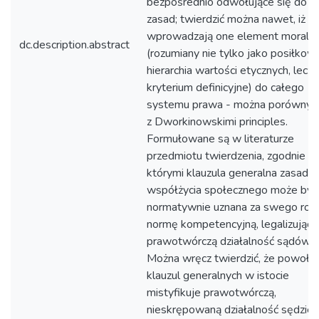
bezpośrednio odwołujące się do t
zasad; twierdzić można nawet, iż
wprowadzają one element moraln
dc.description.abstract
(rozumiany nie tylko jako posiłkow
hierarchia wartości etycznych, lecz 
kryterium definicyjne) do całego
systemu prawa - można porównyw
z Dworkinowskimi principles.
Formułowane są w literaturze
przedmiotu twierdzenia, zgodnie z
którymi klauzula generalna zasad
współżycia społecznego może być
normatywnie uznana za swego rod
normę kompetencyjną, legalizującą
prawotwórczą działalność sądów.
Można wręcz twierdzić, że powoły
klauzul generalnych w istocie
mistyfikuje prawotwórczą,
nieskrępowaną działalność sędzieg