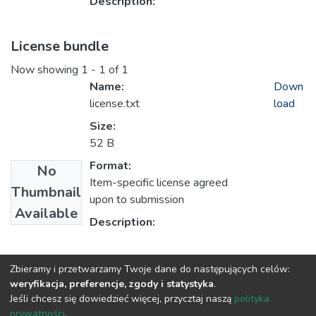
Description:
License bundle
Now showing
1 - 1 of 1
Name:
Down
license.txt
load
Size:
52 B
Format:
No
Item-specific license agreed
Thumbnail
upon to submission
Available
Description:
Collections
Zbieramy i przetwarzamy Twoje dane do następujących celów:
weryfikacja, preferencje, zgody i statystyka
.
1.1 Artykuły z Oficyny Wydawniczej AFM
Jeśli chcesz się dowiedzieć więcej, przycztaj naszą
polityka
prywatności
.