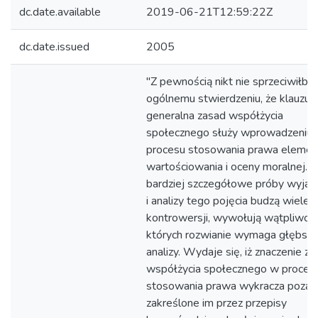
dc.date.available
2019-06-21T12:59:22Z
dc.date.issued
2005
"Z pewnością nikt nie sprzeciwiłby 
ogólnemu stwierdzeniu, że klauzul
generalna zasad współżycia
społecznego służy wprowadzeniu 
procesu stosowania prawa elemen
wartościowania i oceny moralnej. 
bardziej szczegółowe próby wyjaśn
i analizy tego pojęcia budzą wiele
kontrowersji, wywołują wątpliwośc
których rozwianie wymaga głębsze
analizy. Wydaje się, iż znaczenie z
współżycia społecznego w proces
stosowania prawa wykracza poza 
zakreślone im przez przepisy