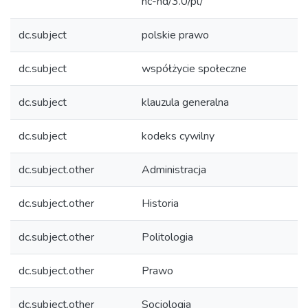
nc-nd/3.0/pl/
dc.subject
polskie prawo
dc.subject
współżycie społeczne
dc.subject
klauzula generalna
dc.subject
kodeks cywilny
dc.subject.other
Administracja
dc.subject.other
Historia
dc.subject.other
Politologia
dc.subject.other
Prawo
dc.subject.other
Socjologia