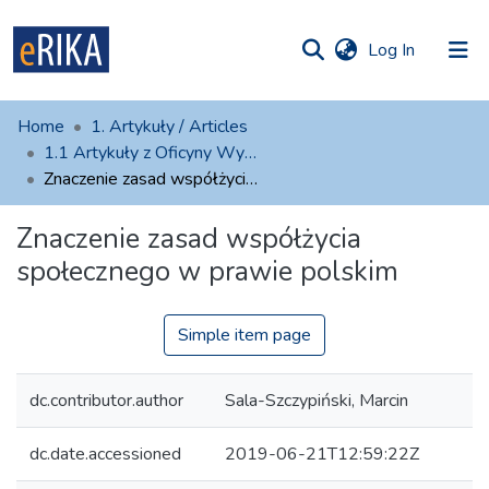
(current)
Log In
munities
 of UAFM
atistics
Home
1. Artykuły / Articles
Information
ections
1.1 Artykuły z Oficyny Wydawniczej AFM
Znaczenie zasad współżycia społecznego w prawie polskim
For authors
Znaczenie zasad współżycia
Help
społecznego w prawie polskim
Contact
Simple item page
dc.contributor.author
Sala-Szczypiński, Marcin
dc.date.accessioned
2019-06-21T12:59:22Z