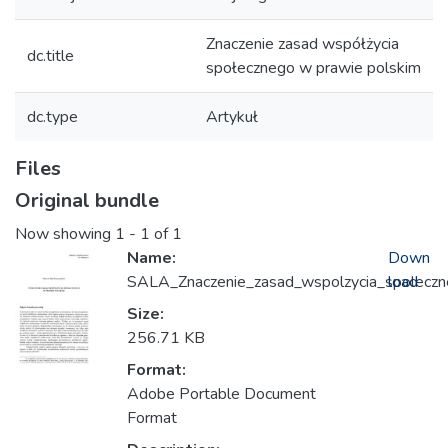
Znaczenie zasad współżycia
dc.title
społecznego w prawie polskim
dc.type
Artykuł
Files
Original bundle
Now showing
1 - 1 of 1
Name:
Down
SALA_Znaczenie_zasad_wspolzycia_spolecz
load
Size:
256.71 KB
Format:
Adobe Portable Document
Format