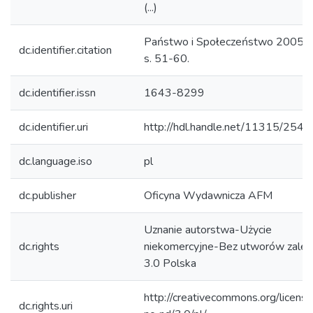
(...)
Państwo i Społeczeństwo 2005, n
dc.identifier.citation
s. 51-60.
dc.identifier.issn
1643-8299
dc.identifier.uri
http://hdl.handle.net/11315/2541
dc.language.iso
pl
dc.publisher
Oficyna Wydawnicza AFM
Uznanie autorstwa-Użycie
dc.rights
niekomercyjne-Bez utworów zależ
3.0 Polska
http://creativecommons.org/licens
dc.rights.uri