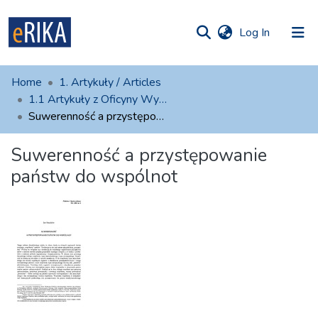
(current)
Log In
munities
 of UAFM
atistics
Home
1. Artykuły / Articles
Information
ections
1.1 Artykuły z Oficyny Wydawniczej AFM
Suwerenność a przystępowanie państw do wspólnot
For authors
Suwerenność a przystępowanie
Help
państw do wspólnot
Contact