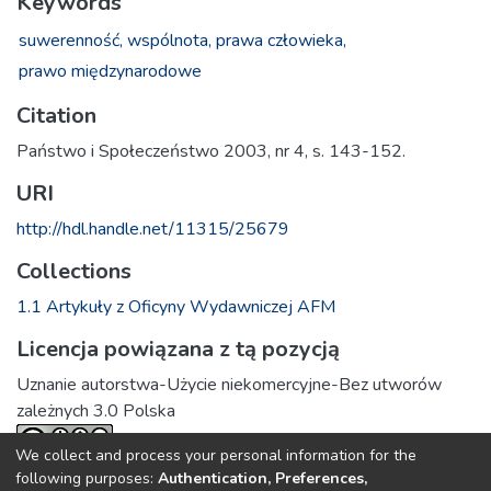
Keywords
suwerenność,
wspólnota,
prawa człowieka,
prawo międzynarodowe
Citation
Państwo i Społeczeństwo 2003, nr 4, s. 143-152.
URI
http://hdl.handle.net/11315/25679
Collections
1.1 Artykuły z Oficyny Wydawniczej AFM
Licencja powiązana z tą pozycją
Uznanie autorstwa-Użycie niekomercyjne-Bez utworów
zależnych 3.0 Polska
We collect and process your personal information for the
following purposes:
Authentication, Preferences,