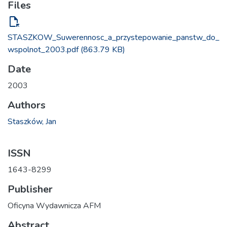
Files
file_open
STASZKOW_Suwerennosc_a_przystepowanie_panstw_do_
wspolnot_2003.pdf
(863.79 KB)
Date
2003
Authors
Staszków, Jan
ISSN
1643-8299
Publisher
Oficyna Wydawnicza AFM
Abstract