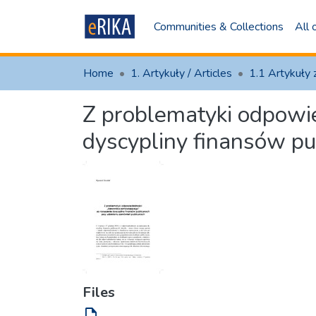
Communities & Collections
All
Home
1. Artykuły / Articles
Z problematyki odpowie
dyscypliny finansów pu
Files
file_open