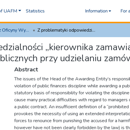
 of UAFM
Statistics
Information
For 
1.1 Artykuły z Oficyny Wydawniczej AFM
Z problematyki odpowiedzialności „kierownika zamawiającego” za naruszenie dyscypliny finansów publicznych przy udzielaniu zamówień publicznych
dzialności „kierownika zamawia
blicznych przy udzielaniu zamó
Abstract
The issues of the Head of the Awarding Entity’s responsibi
violation of public finances discipline while awarding a pub
statutory basis of responsibility for violating the discipline
cause many practical difficulties with regard to managers 
a public contract. An insufficient definition of a “prohibited
provokes the necessity of using an extended interpretatio
forces to renounce from punishing the accused for a harmf
however have not been clearly forbidden by the law) is th