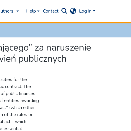
authors
Help
Contact
Log In
jącego” za naruszenie
wień publicznych
lities for the
lic contract. The
 of public finances
of entities awarding
 act” (which either
n of the rules or
ul act - which
e essential