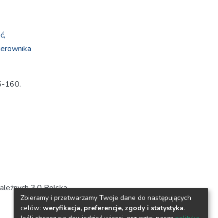
ć,
ierownika
35-160.
ależnych 3.0 Polska
Zbieramy i przetwarzamy Twoje dane do następujących
celów:
weryfikacja, preferencje, zgody i statystyka
.