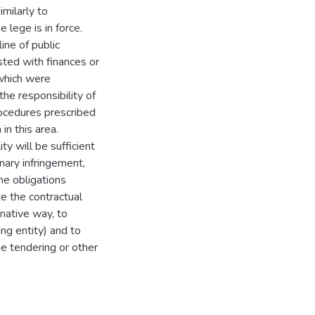
imilarly to
e lege is in force.
line of public
sted with finances or
 which were
the responsibility of
rocedures prescribed
in this area.
ty will be sufficient
inary infringement,
me obligations
te the contractual
inative way, to
ing entity) and to
e tendering or other