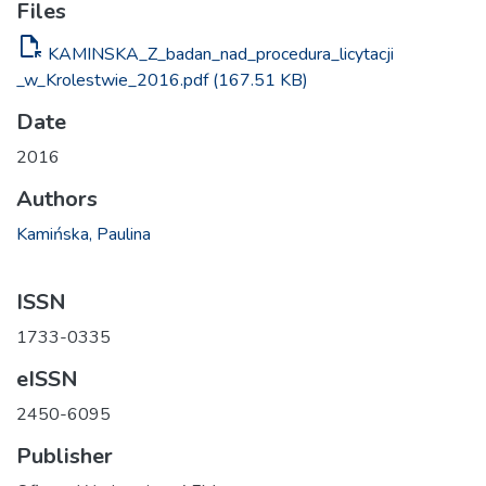
Files
file_open
KAMINSKA_Z_badan_nad_procedura_licytacji
_w_Krolestwie_2016.pdf
(167.51 KB)
Date
2016
Authors
Kamińska, Paulina
ISSN
1733-0335
eISSN
2450-6095
Publisher