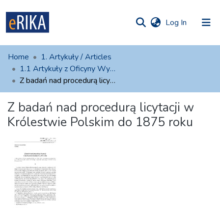
(current)
Log In
munities
 of UAFM
atistics
Home
1. Artykuły / Articles
Information
ections
1.1 Artykuły z Oficyny Wydawniczej AFM
Z badań nad procedurą licytacji w Królestwie Polskim do 1875 roku
For authors
Z badań nad procedurą licytacji w
Help
Królestwie Polskim do 1875 roku
Contact