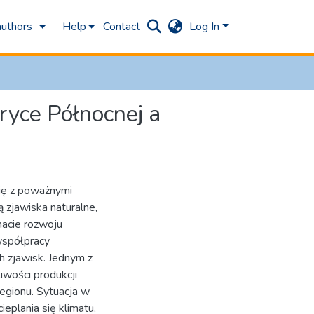
authors
Help
Contact
Log In
ryce Północnej a
się z poważnymi
 zjawiska naturalne,
macie rozwoju
współpracy
h zjawisk. Jednym z
iwości produkcji
egionu. Sytuacja w
eplania się klimatu,