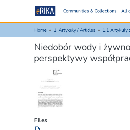
Communities & Collections
All
Home
1. Artykuły / Articles
Niedobór wody i żywnoś
perspektywy współprac
Files
file_open