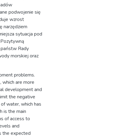
opadów
ane podwojenie się
duje wzrost
ię narzędziem
dniejsza sytuacja pod
. Pozytywną
a państw Rady
wody morskiej oraz
lopment problems.
, which are more
onal development and
imit the negative
 of water, which has
h is the main
ms of access to
levels and
is the expected