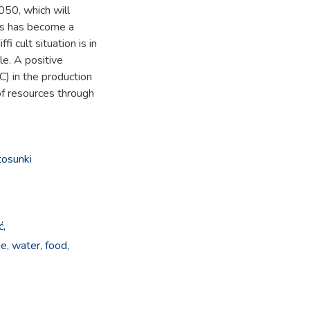
050, which will
es has become a
i cult situation is in
le. A positive
C) in the production
of resources through
tosunki
ć,
e,
water,
food,