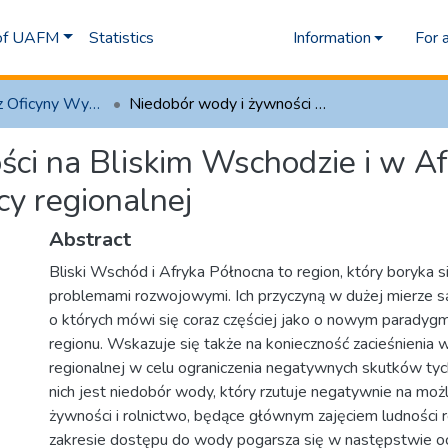
 of UAFM
Statistics
Information
For 
1.1 Artykuły z Oficyny Wydawniczej AFM
Niedobór wody i żywności na Bliskim Wschodzie i w Afryce Północnej a perspektywy współpracy regionalnej
ci na Bliskim Wschodzie i w Af
y regionalnej
Abstract
Bliski Wschód i Afryka Północna to region, który boryka 
problemami rozwojowymi. Ich przyczyną w dużej mierze są
o których mówi się coraz częściej jako o nowym paradyg
regionu. Wskazuje się także na konieczność zacieśnienia 
regionalnej w celu ograniczenia negatywnych skutków tyc
nich jest niedobór wody, który rzutuje negatywnie na możl
żywności i rolnictwo, będące głównym zajęciem ludności r
zakresie dostępu do wody pogarsza się w następstwie oci