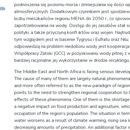
podnoszenia się poziomu morza i zmniejszania się ilości 
Bli
atmosferycznych. Dodatkowym czynnikiem jest spodziew
liczby mieszkańców regionu MENA do 2050 r., co spowo
zapotrzebowania na wodę. Dostęp do jej zasobów stał s
polityki, a także przyczyną konfl iktów oraz wojen. Najtru
tym względem jest w basenie Tygrysu i Eufratu oraz Nilu
odpowiedzią na problem niedoboru wody jest kooperacj
Współpracy Zatoki (GCC) w pozyskiwaniu wody pitnej z 
bardziej racjonalne jej wykorzystanie w drodze recyklingu.
The Middle East and North Africa is facing serious deve
The cause of many of them are largely natural phenomena
and more often referred to as the new paradigm of regi
points to the need to strengthen regional cooperation to l
effects of these phenomena. One of them is the shortage
a negative impact on food production and agriculture, whic
occupation of the region’s population. The situation in ter
water worsens as a result of climate warming, rising sea 
decreasing amounts of precipitation. An additional factor 