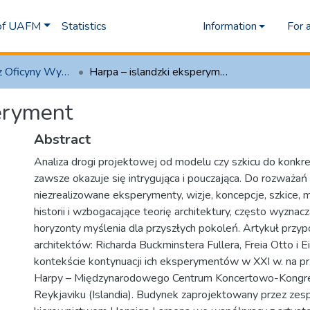
 of UAFM
Statistics
Information
For 
1.1 Artykuły z Oficyny Wydawniczej AFM
Harpa – islandzki eksperyment
eryment
Abstract
Analiza drogi projektowej od modelu czy szkicu do konkret
zawsze okazuje się intrygująca i pouczająca. Do rozważań 
niezrealizowane eksperymenty, wizje, koncepcje, szkice,
historii i wzbogacające teorię architektury, często wyzna
horyzonty myślenia dla przyszłych pokoleń. Artykuł przyp
architektów: Richarda Buckminstera Fullera, Freia Otto i 
kontekście kontynuacji ich eksperymentów w XXI w. na przy
Harpy – Międzynarodowego Centrum Koncertowo-Kong
Reykjaviku (Islandia). Budynek zaprojektowany przez zes