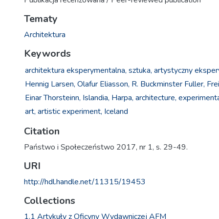
Publikacja recenzowana / Peer-reviewed publication
Tematy
Architektura
Keywords
architektura eksperymentalna,
sztuka,
artystyczny ekspe
Hennig Larsen,
Olafur Eliasson,
R. Buckminster Fuller,
Fre
Einar Thorsteinn,
Islandia,
Harpa,
architecture,
experimental
art, artistic experiment,
Iceland
Citation
Państwo i Społeczeństwo 2017, nr 1, s. 29-49.
URI
http://hdl.handle.net/11315/19453
Collections
1.1 Artykuły z Oficyny Wydawniczej AFM