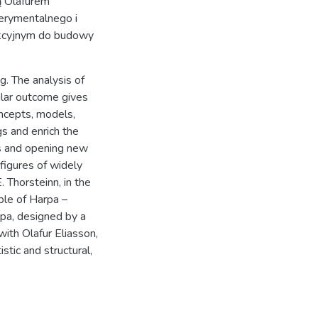
ą Olafurem
erymentalnego i
rukcyjnym do budowy
g. The analysis of
ular outcome gives
oncepts, models,
gs and enrich the
ts and opening new
 figures of widely
 Thorsteinn, in the
ple of Harpa –
rpa, designed by a
with Olafur Eliasson,
stic and structural,