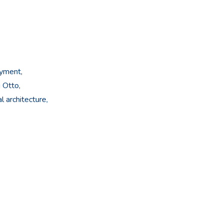
ryment,
i Otto,
 architecture,