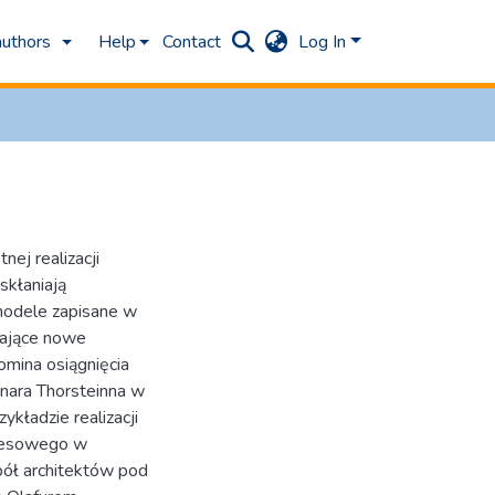
authors
Help
Contact
Log In
nej realizacji
skłaniają
 modele zapisane w
czające nowe
omina osiągnięcia
Einara Thorsteinna w
kładzie realizacji
resowego w
pół architektów pod