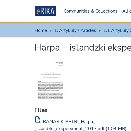
Communities & Collections
All
Home
1. Artykuły / Articles
Harpa – islandzki eksp
Files
file_open
BANASIK-PETRI_Harpa_-
_islandzki_eksperyment_2017.pdf
(1.04 MB)