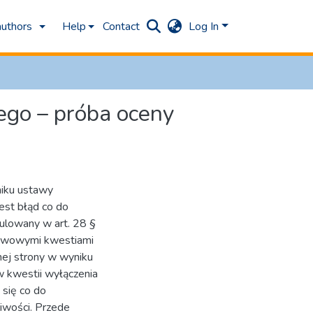
authors
Help
Contact
Log In
ego – próba oceny
niku ustawy
est błąd co do
gulowany w art. 28 §
stawowymi kwestiami
nej strony w wyniku
w kwestii wyłączenia
 się co do
iwości. Przede