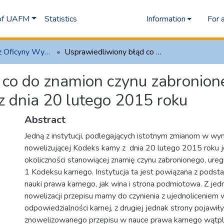
 of UAFM
Statistics
Information
For 
1.1 Artykuły z Oficyny Wydawniczej AFM
Usprawiedliwiony błąd co do znamion czynu zabronionego – próba oceny zasadności nowelizacji z dnia 20 lutego 2015 roku
 co do znamion czynu zabronion
 z dnia 20 lutego 2015 roku
Abstract
Jedną z instytucji, podlegających istotnym zmianom w wy
nowelizującej Kodeks karny z dnia 20 lutego 2015 roku j
okoliczności stanowiącej znamię czynu zabronionego, ure
1 Kodeksu karnego. Instytucja ta jest powiązana z pod
nauki prawa karnego, jak wina i strona podmiotowa. Z jed
nowelizacji przepisu mamy do czynienia z ujednoliceniem 
odpowiedzialności karnej, z drugiej jednak strony pojawiły
znowelizowanego przepisu w nauce prawa karnego wątpl