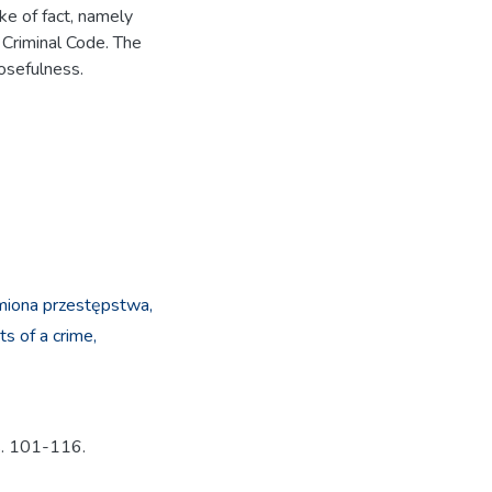
ke of fact, namely
e Criminal Code. The
osefulness.
miona przestępstwa,
s of a crime,
s. 101-116.