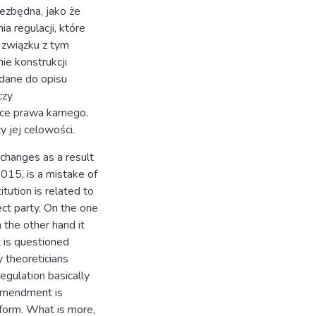
iezbędna, jako że
 regulacji, które
W związku z tym
ie konstrukcji
dane do opisu
czy
uce prawa karnego.
y jej celowości.
 changes as a result
015, is a mistake of
itution is related to
ect party. On the one
n the other hand it
t is questioned
 theoreticians
egulation basically
 amendment is
form. What is more,