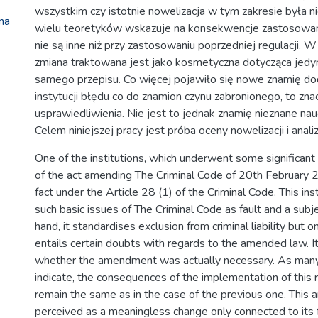
wszystkim czy istotnie nowelizacja w tym zakresie była n
na
wielu teoretyków wskazuje na konsekwencje zastosowania
nie są inne niż przy zastosowaniu poprzedniej regulacji. 
zmiana traktowana jest jako kosmetyczna dotycząca jedyn
samego przepisu. Co więcej pojawiło się nowe znamię do
instytucji błędu co do znamion czynu zabronionego, to zna
usprawiedliwienia. Nie jest to jednak znamię nieznane na
Celem niniejszej pracy jest próba oceny nowelizacji i analiz
One of the institutions, which underwent some significant
of the act amending The Criminal Code of 20th February 2
fact under the Article 28 (1) of the Criminal Code. This inst
such basic issues of The Criminal Code as fault and a subj
hand, it standardises exclusion from criminal liability but o
entails certain doubts with regards to the amended law. I
whether the amendment was actually necessary. As many
indicate, the consequences of the implementation of this r
remain the same as in the case of the previous one. This
perceived as a meaningless change only connected to its 