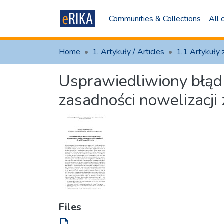
Communities & Collections
All
Home
1. Artykuły / Articles
Usprawiedliwiony błąd
zasadności nowelizacji
Files
file_open