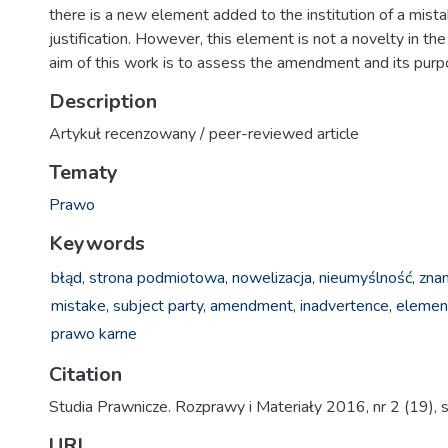
there is a new element added to the institution of a mista
justification. However, this element is not a novelty in th
aim of this work is to assess the amendment and its purp
Description
Artykuł recenzowany / peer-reviewed article
Tematy
Prawo
Keywords
błąd,
strona podmiotowa,
nowelizacja,
nieumyślność,
zna
mistake,
subject party,
amendment,
inadvertence,
element
prawo karne
Citation
Studia Prawnicze. Rozprawy i Materiały 2016, nr 2 (19), 
URI