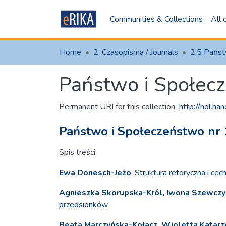
Communities & Collections
All
Home
2. Czasopisma / Journals
Państwo i Społec
Permanent URI for this collection
http://hdl.h
Państwo i Społeczeństwo nr 
Spis treści:
Ewa Donesch-Jeżo
, Struktura retoryczna i c
Agnieszka Skorupska-Król, Iwona Szewczyk
przedsionków
Beata Marczyńska-Kołacz, Wioletta Katar