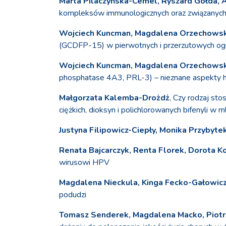
Marta Pilaczyńska-Cemel, Ryszard Gołda, 
kompleksów immunologicznych oraz związanych z 
Wojciech Kuncman, Magdalena Orzechowska
(GCDFP-15) w pierwotnych i przerzutowych ogni
Wojciech Kuncman, Magdalena Orzechowska
phosphatase 4A3, PRL-3) – nieznane aspekty he
Małgorzata Kalemba-Drożdż
, Czy rodzaj st
ciężkich, dioksyn i polichlorowanych bifenyli 
Justyna Filipowicz-Ciepły, Monika Przybyte
Renata Bajcarczyk, Renta Florek, Dorota Ko
wirusowi HPV
Magdalena Nieckula, Kinga Fecko-Gałowicz
podudzi
Tomasz Senderek, Magdalena Macko, Piotr