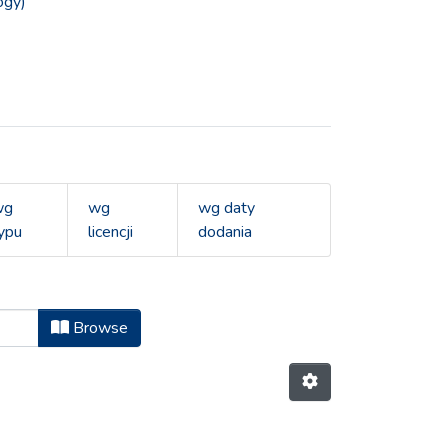
ogy)
wg
wg
wg daty
ypu
licencji
dodania
Browse