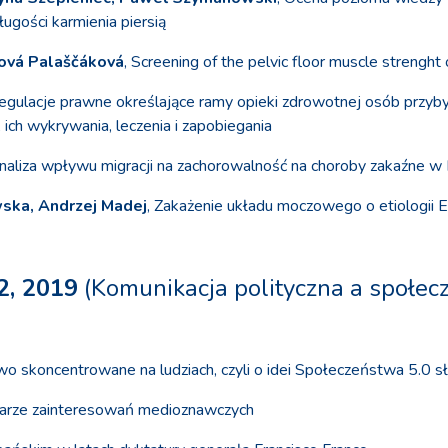
ługości karmienia piersią
rová Palaščáková
, Screening of the pelvic floor muscle strenght
Regulacje prawne określające ramy opieki zdrowotnej osób przyb
ch wykrywania, leczenia i zapobiegania
Analiza wpływu migracji na zachorowalność na choroby zakaźne w
ska, Andrzej Madej
, Zakażenie układu moczowego o etiologii E
2, 2019
(Komunikacja polityczna a społe
wo skoncentrowane na ludziach, czyli o idei Społeczeństwa 5.0 s
zarze zainteresowań medioznawczych