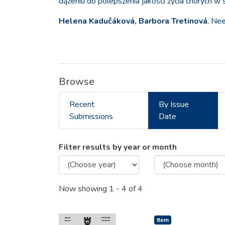
dążeniu do polepszenia jakości życia chorych w
Helena Kadučáková, Barbora Tretinová
, Ne
Browse
Recent
By Issue
Submissions
Date
Browsing Państwo i Społe
Filter results by year or month
Now showing
1 - 4 of 4
Item