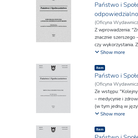
Państwo i Społe
odpowiedzialn
(
Oficyna Wydawnic
Bartosz
Z wprowadzenia: "Zn
;
Krawczyk, 
Widerski, Jerzy
znacznie szerszego 
czy wykorzystania. 
się na doświadczen
Show more
spojrzenia na szanse
technologicznego. M
Item
warunkowany był na 
Państwo i Społe
ich wykorzystania (t
(
Oficyna Wydawnic
tworzenia treści."(...)
Kurleto, Paulina
Ze wstępu: "Kolejn
;
Mar
Gurín, Daniel
– medycynie i zdrowi
;
Špring
Sadowska, Sylwia
(w tym jedną w języ
;
M
Szczególną uwagę ch
Show more
– ważny tekst, jaki
i Przyjaciela, prof
Item
lekarz oddany zawsz
Państwo i Społe