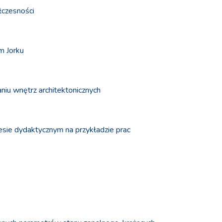
łczesności
m Jorku
niu wnętrz architektonicznych
cesie dydaktycznym na przykładzie prac