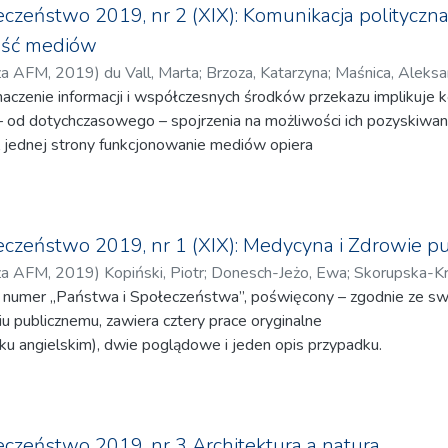
czeństwo 2019, nr 2 (XIX): Komunikacja polityczn
ość mediów
za AFM
,
2019
)
du Vall, Marta
;
Brzoza, Katarzyna
;
Maśnica, Aleksa
aczenie informacji i współczesnych środków przekazu implikuje 
Dariusz
;
Giereło-Klimaszewska, Katarzyna
;
Gajda, Joanna
;
Pastern
– od dotychczasowego – spojrzenia na możliwości ich pozyskiwan
Z jednej strony funkcjonowanie mediów opiera
iu historycznym, z drugiej – wymaga nowego i kompleksowego
, jakie przed nimi stanęły, głównie w efekcie rozwoju
iędzy innymi dlatego wybór artykułów do niniejszego tomu
wstępie przyjęciem szerokiej optyki w analizie odbioru mediów,
czeństwo 2019, nr 1 (XIX): Medycyna i Zdrowie p
akże politycznego), ram funkcjonowania oraz zasad
za AFM
,
2019
)
Kopiński, Piotr
;
Donesch-Jeżo, Ewa
;
Skorupska-Kr
y numer „Państwa i Społeczeństwa”, poświęcony – zgodnie ze 
czyńska-Kołacz, Beata
;
Szepieniec, Wioletta Katarzyna
;
Szymano
u publicznemu, zawiera cztery prace oryginalne
rová Palaščáková, Ingrid
;
Sowizdraniuk, Piotr
;
Sowizdraniuk, Joann
ku angielskim), dwie poglądowe i jeden opis przypadku.
adej, Andrzej
;
Kalemba-Drożdż, Małgorzata
ciałbym jednak zwrócić Czytelnikom na – w naszym odczuciu
m jest wspomnienie w rocznicę śmierci naszego Kolegi
esora Bogusława Frańczuka; słowa „wspaniały człowiek,
e swoim Pacjentom”, jakże często nadużywane, oddają tu
czeństwo 2019, nr 3 Architektura a natura