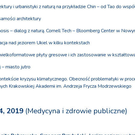
ktury i urbanistyki z naturą na przykładzie Chin – od Tao do wspó
żsamości architektury
sis – dialog z naturą. Cornell Tech – Bloomberg Center w Nowy
lizacja nad jeziorem Ukiel w kilku kontekstach
 wielkoformatowe płyty gresowe i ich zastosowanie w kształtowa
j – miasto jutro
w kontekście kryzysu klimatycznego. Obecność problematyki w pro
knych Krakowskiej Akademii im. Andrzeja Frycza Modrzewskiego
4, 2019
(Medycyna i zdrowie publiczne)