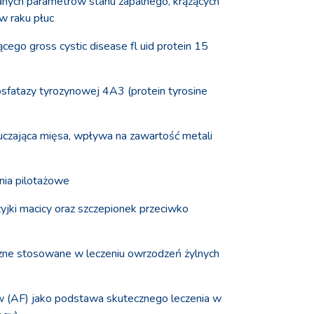
anych parametrów stanu zapalnego, krążących
w raku płuc
cego gross cystic disease fl uid protein 15
fosfatazy tyrozynowej 4A3 (protein tyrosine
luczająca mięsa, wpływa na zawartość metali
nia pilotażowe
szyjki macicy oraz szczepionek przeciwko
yczne stosowane w leczeniu owrzodzeń żylnych
ów (AF) jako podstawa skutecznego leczenia w