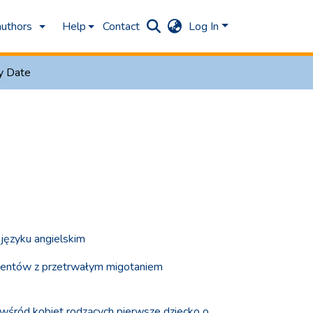
authors
Help
Contact
Log In
y Date
języku angielskim
acjentów z przetrwałym migotaniem
wśród kobiet rodzących pierwsze dziecko o