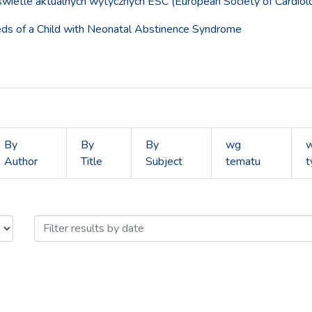
 świetle aktualnych wytycznych ESC (European Society of Cardiol
eds of a Child with Neonatal Abstinence Syndrome
By
By
By
wg
Author
Title
Subject
tematu
t
czeństwo, 2019 by Issue Date