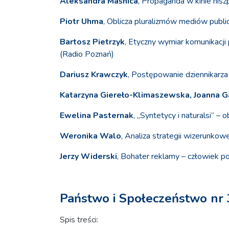
Aleksandra Maśnica
, Propaganda w kinie hisz
Piotr Uhma
, Oblicza pluralizmów mediów publ
Bartosz Pietrzyk
, Etyczny wymiar komunikacji
(Radio Poznań)
Dariusz Krawczyk
, Postępowanie dziennikarz
Katarzyna Giereło-Klimaszewska, Joanna G
Ewelina Pasternak
, „Syntetycy i naturalsi” 
Weronika Walo
, Analiza strategii wizerunk
Jerzy Widerski
, Bohater reklamy – człowiek 
Państwo i Społeczeństwo nr 
Spis treści: