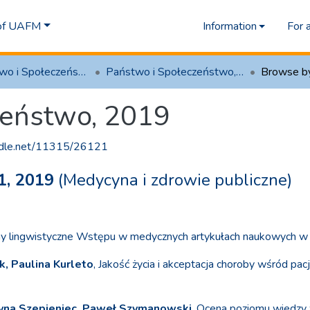
 of UAFM
Information
For 
2.5 Państwo i Społeczeństwo
Państwo i Społeczeństwo, 2019
Browse b
zeństwo, 2019
andle.net/11315/26121
1, 2019
(Medycyna i zdrowie publiczne)
echy lingwistyczne Wstępu w medycznych artykułach naukowych w 
, Paulina Kurleto
, Jakość życia i akceptacja choroby wśród p
zyna Szepieniec, Paweł Szymanowski
, Ocena poziomu wiedzy 