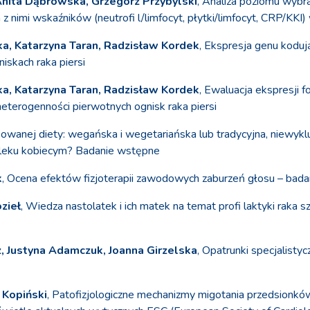
Anita Dąbrowska, Grzegorz Przybylski
, Analiza poziomu wybr
nimi wskaźników (neutrofi l/limfocyt, płytki/limfocyt, CRP/KKI) 
, Katarzyna Taran, Radzisław Kordek
, Ekspresja genu kodują
skach raka piersi
, Katarzyna Taran, Radzisław Kordek
, Ewaluacja ekspresji 
terogenności pierwotnych ognisk raka piersi
osowanej diety: wegańska i wegetariańska lub tradycyjna, niewyk
w mleku kobiecym? Badanie wstępne
k
, Ocena efektów fizjoterapii zawodowych zaburzeń głosu – bada
zieł
, Wiedza nastolatek i ich matek na temat profi laktyki raka 
, Justyna Adamczuk, Joanna Girzelska
, Opatrunki specjalist
 Kopiński
, Patofizjologiczne mechanizmy migotania przedsionk