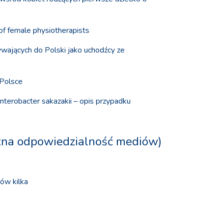
 of female physiotherapists
ywających do Polski jako uchodźcy ze
 Polsce
nterobacter sakazakii – opis przypadku
czna odpowiedzialność mediów)
łów kilka