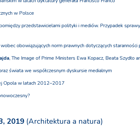
pańskim w latach dyktatury generała Francisco Franco
icznych w Polsce
 pomiędzy przedstawicielami polityki i mediów. Przypadek sprawy 
a wobec obowiązujących norm prawnych dotyczących starannośc
ajda
, The Image of Prime Ministers Ewa Kopacz, Beata Szydło an
– obraz świata we współczesnym dyskursie medialnym
owej Opola w latach 2012–2017
ponowoczesny?
3, 2019
(Architektura a natura)