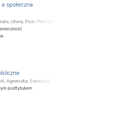
a a społeczna
ndra
;
Uhma, Piotr
;
Pietrzyk,
konieczność
ak, Ewelina
;
Walo, Weronika
;
ia
ubliczne
ól, Agnieszka
;
Szewczyk, Iwona
;
swym podtytułem
wski, Paweł
;
Tomková, Šárka
;
a
;
Galicka-Brzezina, Anna
;
Leks-