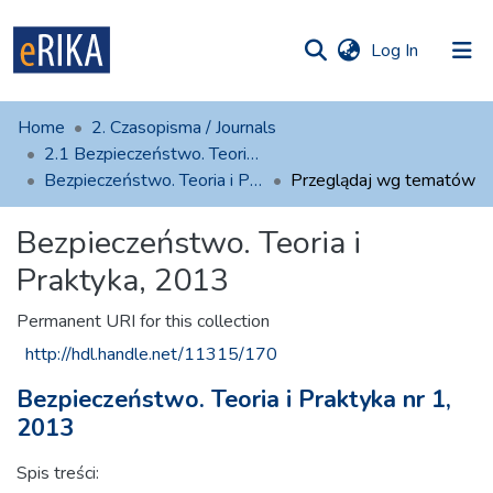
(current)
Log In
munities
 of UAFM
Home
2. Czasopisma / Journals
Information
ections
2.1 Bezpieczeństwo. Teoria i Praktyka
Bezpieczeństwo. Teoria i Praktyka, 2013
Przeglądaj wg tematów
For authors
Bezpieczeństwo. Teoria i
Help
Praktyka, 2013
Contact
Permanent URI for this collection
http://hdl.handle.net/11315/170
Bezpieczeństwo. Teoria i Praktyka nr 1,
2013
Spis treści: