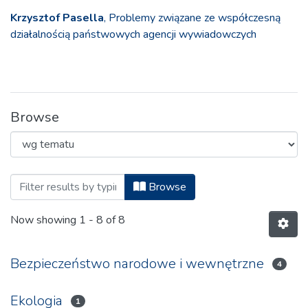
Krzysztof Pasella
, Problemy związane ze współczesną
działalnością państwowych agencji wywiadowczych
Browse
Browsing Bezpieczeństwo. Teoria i Prakt
Browse
Now showing
1 - 8 of 8
Bezpieczeństwo narodowe i wewnętrzne
4
Ekologia
1