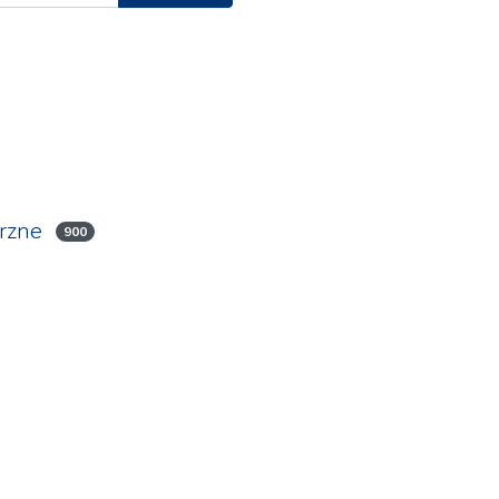
rzne
900