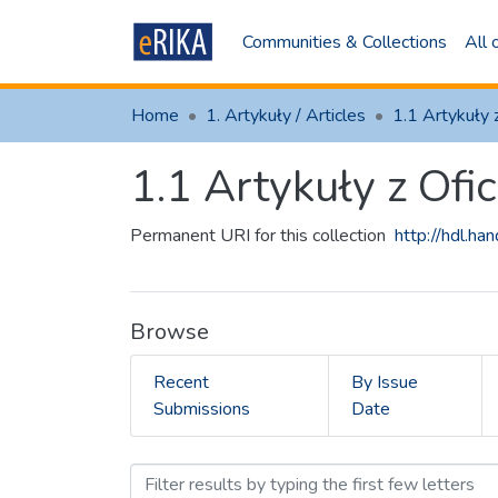
Communities & Collections
All
Home
1. Artykuły / Articles
1.1 Artykuły z O
Permanent URI for this collection
http://hdl.h
Browse
Recent
By Issue
Submissions
Date
Browsing 1.1 Artykuły z 