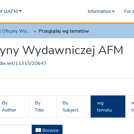
 of UAFM
Information
For 
1.1 Artykuły z Oficyny Wydawniczej AFM
Przeglądaj wg tematów
ficyny Wydawniczej AFM
andle.net/11315/20647
By
By
By
wg
Author
Title
Subject
tematu
t
Oficyny Wydawniczej AFM by Temat
Browse