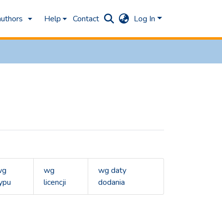
authors
Help
Contact
Log In
wg
wg
wg daty
ypu
licencji
dodania