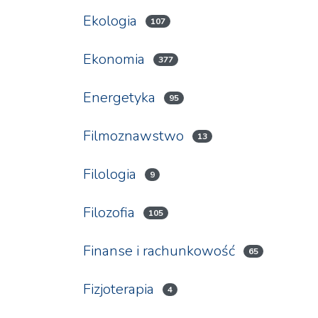
Ekologia
107
Ekonomia
377
Energetyka
95
Filmoznawstwo
13
Filologia
9
Filozofia
105
Finanse i rachunkowość
65
Fizjoterapia
4