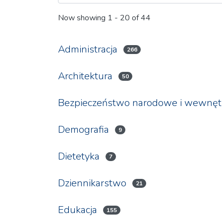
Now showing
1 - 20 of 44
Administracja
266
Architektura
50
Bezpieczeństwo narodowe i wewnęt
Demografia
9
Dietetyka
7
Dziennikarstwo
21
Edukacja
155