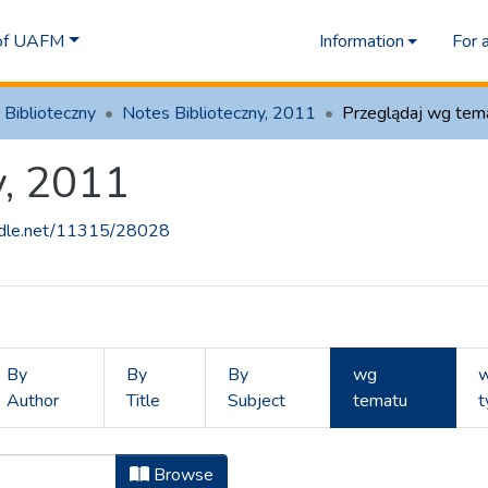
 of UAFM
Information
For 
 Biblioteczny
Notes Biblioteczny, 2011
Przeglądaj wg te
y, 2011
andle.net/11315/28028
By
By
By
wg
Author
Title
Subject
tematu
t
zny, 2011 by Temat
Browse