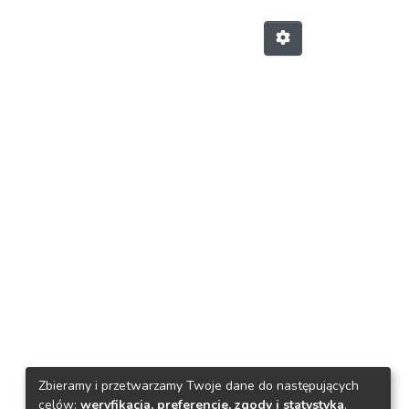
Zbieramy i przetwarzamy Twoje dane do następujących
celów:
weryfikacja, preferencje, zgody i statystyka
.