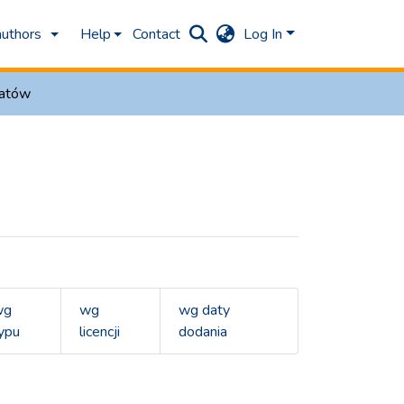
authors
Help
Contact
Log In
matów
wg
wg
wg daty
ypu
licencji
dodania