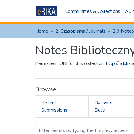
Communities & Collections
All
Home
2. Czasopisma / Journals
2.9 Notes
Notes Biblioteczn
Permanent URI for this collection
http://hdl.h
Browse
Recent
By Issue
Submissions
Date
Browsing Notes Bibliotec