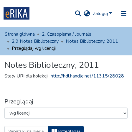
Zaloguj
iory i
Strona główna
2. Czasopisma / Journals
olekcje
2.9 Notes Biblioteczny
Notes Biblioteczny, 2011
Przeglądaj wg licencji
ko na UAFM
Informacja
Notes Biblioteczny, 2011
Dla autorów
Stały URI dla kolekcji
http://hdl.handle.net/11315/28028
Pomoc
Kontakt
Przeglądaj
Przeglądaj Notes Biblioteczny, 2011 wg 
Przeglądaj