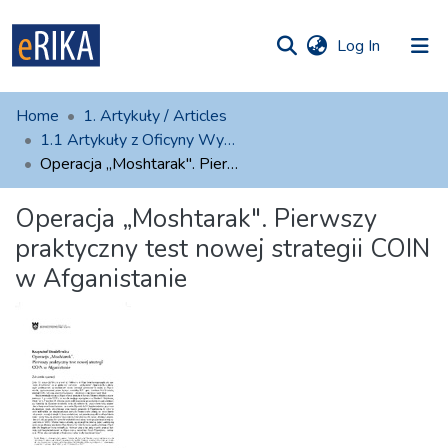
(current)
Log In
munities
 of UAFM
atistics
Home
1. Artykuły / Articles
Information
ections
1.1 Artykuły z Oficyny Wydawniczej AFM
Operacja „Moshtarak". Pierwszy praktyczny test nowej strategii COIN w Afganistanie
For authors
Operacja „Moshtarak". Pierwszy
Help
praktyczny test nowej strategii COIN
Contact
w Afganistanie