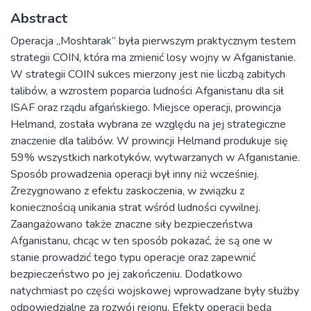
Abstract
Operacja „Moshtarak” była pierwszym praktycznym testem
strategii COIN, która ma zmienić losy wojny w Afganistanie.
W strategii COIN sukces mierzony jest nie liczbą zabitych
talibów, a wzrostem poparcia ludności Afganistanu dla sił
ISAF oraz rządu afgańskiego. Miejsce operacji, prowincja
Helmand, została wybrana ze względu na jej strategiczne
znaczenie dla talibów. W prowincji Helmand produkuje się
59% wszystkich narkotyków, wytwarzanych w Afganistanie.
Sposób prowadzenia operacji był inny niż wcześniej.
Zrezygnowano z efektu zaskoczenia, w związku z
koniecznością unikania strat wśród ludności cywilnej.
Zaangażowano także znaczne siły bezpieczeństwa
Afganistanu, chcąc w ten sposób pokazać, że są one w
stanie prowadzić tego typu operacje oraz zapewnić
bezpieczeństwo po jej zakończeniu. Dodatkowo
natychmiast po części wojskowej wprowadzane były służby
odpowiedzialne za rozwój rejonu. Efekty operacji będą