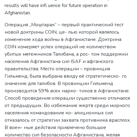
results will have infl uence for future operation in
Afghanistan.
Операция „Моштарак” – первый практический тест
новой доктрины COIN, це- лью которой являлось
изменение хода войны в Афганистане. Доктрина
COIN измеряет успех операций не количеством
убитых мятежников Талибана, а рос- том поддержки
населения Афганистана сил ISAF и афганского
правительства. Место операции – провинция
Гильменд, была выбрана ввиду её стратегическо- го
значение для талибов. В провинции Гильменд
производится 59% всех нарко- тиков в Афганистане.
Способ проведения операции существенно отличался
от предыдущих. Во избежание жертв среди мирного
населения командование ко- алиционных сил
отказалось от стратегии захвата противника врасплох.
В воен- ные действия привлечено большое
количество сил безопасности Афганистана, желая