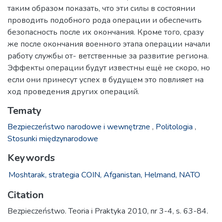
таким образом показать, что эти силы в состоянии
проводить подобного рода операции и обеспечить
безопасность после их окончания. Кроме того, сразу
же после окончания военного этапа операции начали
работу службы от- ветственные за развитие региона.
Эффекты операции будут известны ещё не скоро, но
если они принесут успех в будущем это повлияет на
ход проведения других операций.
Tematy
Bezpieczeństwo narodowe i wewnętrzne
,
Politologia
,
Stosunki międzynarodowe
Keywords
Moshtarak,
strategia COIN,
Afganistan,
Helmand,
NATO
Citation
Bezpieczeństwo. Teoria i Praktyka 2010, nr 3-4, s. 63-84.