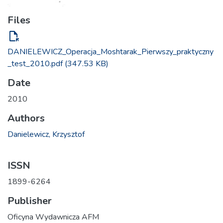
Files
file_open
DANIELEWICZ_Operacja_Moshtarak_Pierwszy_praktyczny
_test_2010.pdf
(347.53 KB)
Date
2010
Authors
Danielewicz, Krzysztof
ISSN
1899-6264
Publisher
Oficyna Wydawnicza AFM