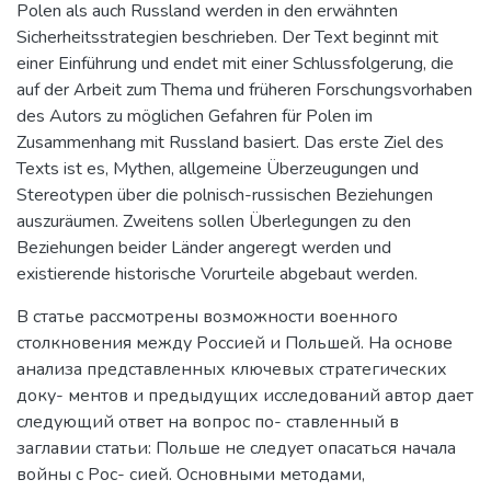
Polen als auch Russland werden in den erwähnten
Sicherheitsstrategien beschrieben. Der Text beginnt mit
einer Einführung und endet mit einer Schlussfolgerung, die
auf der Arbeit zum Thema und früheren Forschungsvorhaben
des Autors zu möglichen Gefahren für Polen im
Zusammenhang mit Russland basiert. Das erste Ziel des
Texts ist es, Mythen, allgemeine Überzeugungen und
Stereotypen über die polnisch-russischen Beziehungen
auszuräumen. Zweitens sollen Überlegungen zu den
Beziehungen beider Länder angeregt werden und
existierende historische Vorurteile abgebaut werden.
В статье рассмотрены возможности военного
столкновения между Россией и Польшей. На основе
анализа представленных ключевых стратегических
доку- ментов и предыдущих исследований автор дает
следующий ответ на вопрос по- ставленный в
заглавии статьи: Польше не следует опасаться начала
войны с Рос- сией. Основными методами,