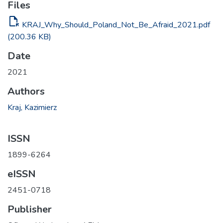
Files
file_open
KRAJ_Why_Should_Poland_Not_Be_Afraid_2021.pdf
(200.36 KB)
Date
2021
Authors
Kraj, Kazimierz
ISSN
1899-6264
eISSN
2451-0718
Publisher