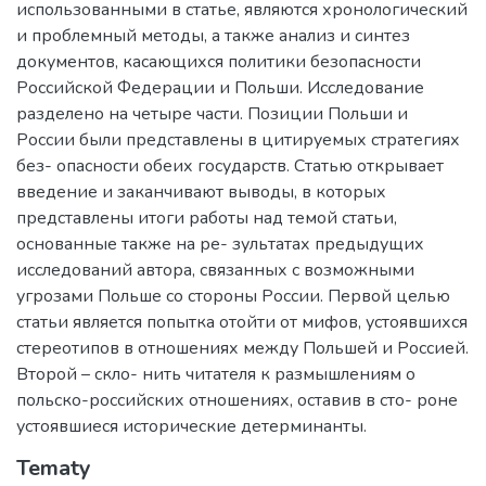
использованными в статье, являются хронологический
и проблемный методы, а также анализ и синтез
документов, касающихся политики безопасности
Российской Федерации и Польши. Исследование
разделено на четыре части. Позиции Польши и
России были представлены в цитируемых стратегиях
без- опасности обеих государств. Статью открывает
введение и заканчивают выводы, в которых
представлены итоги работы над темой статьи,
основанные также на ре- зультатах предыдущих
исследований автора, связанных с возможными
угрозами Польше со стороны России. Первой целью
статьи является попытка отойти от мифов, устоявшихся
стереотипов в отношениях между Польшей и Россией.
Второй – скло- нить читателя к размышлениям о
польско-российских отношениях, оставив в сто- роне
устоявшиеся исторические детерминанты.
Tematy