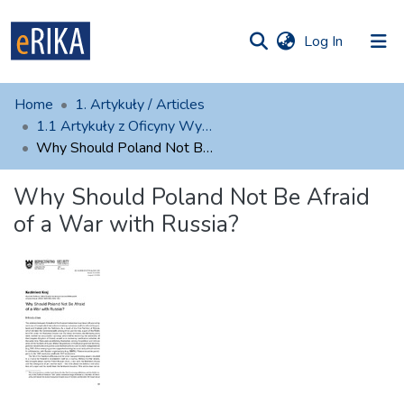
(current)
Log In
munities
 of UAFM
atistics
Home
1. Artykuły / Articles
Information
ections
1.1 Artykuły z Oficyny Wydawniczej AFM
Why Should Poland Not Be Afraid of a War with Russia?
For authors
Why Should Poland Not Be Afraid
Help
of a War with Russia?
Contact