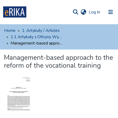
(current)
Log In
munities
 of UAFM
atistics
Home
1. Artykuły / Articles
Information
ections
1.1 Artykuły z Oficyny Wydawniczej AFM
Management-based approach to the reform of the vocational training
For authors
Management-based approach to the
Help
reform of the vocational training
Contact