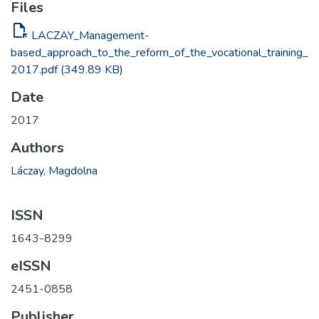
Files
file_open
LACZAY_Management-
based_approach_to_the_reform_of_the_vocational_training_
2017.pdf
(349.89 KB)
Date
2017
Authors
Láczay, Magdolna
ISSN
1643-8299
eISSN
2451-0858
Publisher