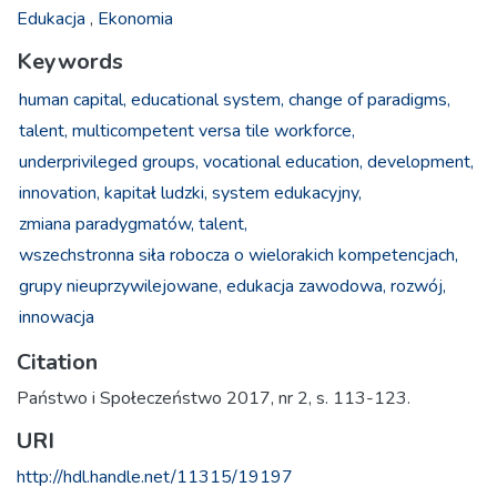
Edukacja
,
Ekonomia
Keywords
human capital,
educational system,
change of paradigms,
talent, multicompetent versa tile workforce,
underprivileged groups,
vocational education,
development,
innovation,
kapitał ludzki,
system edukacyjny,
zmiana paradygmatów,
talent,
wszechstronna siła robocza o wielorakich kompetencjach,
grupy nieuprzywilejowane,
edukacja zawodowa,
rozwój,
innowacja
Citation
Państwo i Społeczeństwo 2017, nr 2, s. 113-123.
URI
http://hdl.handle.net/11315/19197