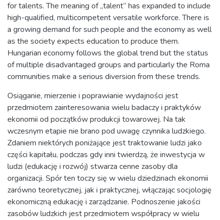
for talents. The meaning of „talent” has expanded to include
high-qualified, multicompetent versatile workforce. There is
a growing demand for such people and the economy as well
as the society expects education to produce them.
Hungarian economy follows the global trend but the status
of multiple disadvantaged groups and particularly the Roma
communities make a serious diversion from these trends.
Osiąganie, mierzenie i poprawianie wydajności jest
przedmiotem zainteresowania wielu badaczy i praktyków
ekonomii od początków produkcji towarowej. Na tak
wczesnym etapie nie brano pod uwagę czynnika ludzkiego.
Zdaniem niektórych poniżające jest traktowanie ludzi jako
części kapitału, podczas gdy inni twierdzą, że inwestycja w
ludzi (edukację i rozwój) stwarza cenne zasoby dla
organizacji. Spór ten toczy się w wielu dziedzinach ekonomii
zarówno teoretycznej, jak i praktycznej, włączając socjologię
ekonomiczną edukację i zarządzanie. Podnoszenie jakości
zasobów ludzkich jest przedmiotem współpracy w wielu