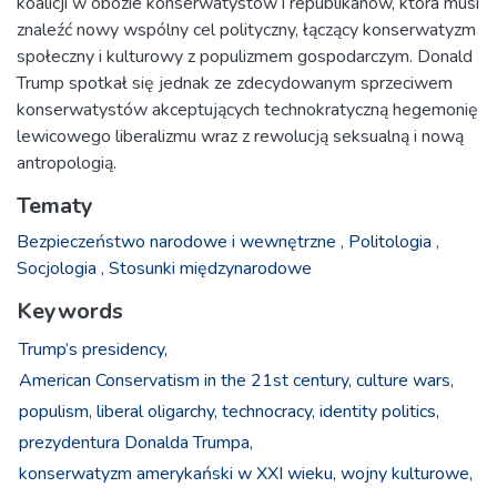
koalicji w obozie konserwatystów i republikanów, która musi
znaleźć nowy wspólny cel polityczny, łączący konserwatyzm
społeczny i kulturowy z populizmem gospodarczym. Donald
Trump spotkał się jednak ze zdecydowanym sprzeciwem
konserwatystów akceptujących technokratyczną hegemonię
lewicowego liberalizmu wraz z rewolucją seksualną i nową
antropologią.
Tematy
Bezpieczeństwo narodowe i wewnętrzne
,
Politologia
,
Socjologia
,
Stosunki międzynarodowe
Keywords
Trump’s presidency,
American Conservatism in the 21st century,
culture wars,
populism,
liberal oligarchy,
technocracy,
identity politics,
prezydentura Donalda Trumpa,
konserwatyzm amerykański w XXI wieku,
wojny kulturowe,