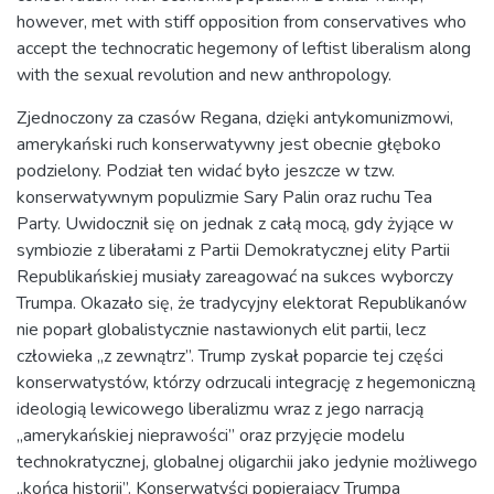
however, met with stiff opposition from conservatives who
accept the technocratic hegemony of leftist liberalism along
with the sexual revolution and new anthropology.
Zjednoczony za czasów Regana, dzięki antykomunizmowi,
amerykański ruch konserwatywny jest obecnie głęboko
podzielony. Podział ten widać było jeszcze w tzw.
konserwatywnym populizmie Sary Palin oraz ruchu Tea
Party. Uwidocznił się on jednak z całą mocą, gdy żyjące w
symbiozie z liberałami z Partii Demokratycznej elity Partii
Republikańskiej musiały zareagować na sukces wyborczy
Trumpa. Okazało się, że tradycyjny elektorat Republikanów
nie poparł globalistycznie nastawionych elit partii, lecz
człowieka „z zewnątrz”. Trump zyskał poparcie tej części
konserwatystów, którzy odrzucali integrację z hegemoniczną
ideologią lewicowego liberalizmu wraz z jego narracją
„amerykańskiej nieprawości” oraz przyjęcie modelu
technokratycznej, globalnej oligarchii jako jedynie możliwego
„końca historii”. Konserwatyści popierający Trumpa