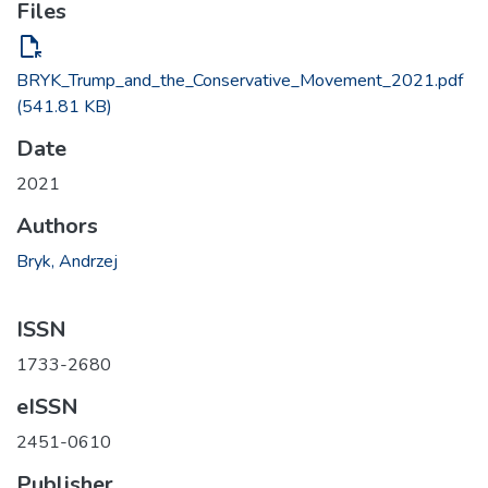
Files
file_open
BRYK_Trump_and_the_Conservative_Movement_2021.pdf
(541.81 KB)
Date
2021
Authors
Bryk, Andrzej
ISSN
1733-2680
eISSN
2451-0610
Publisher