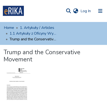
(current)
Log In
munities
 of UAFM
atistics
Home
1. Artykuły / Articles
Information
ections
1.1 Artykuły z Oficyny Wydawniczej AFM
Trump and the Conservative Movement
For authors
Trump and the Conservative
Help
Movement
Contact