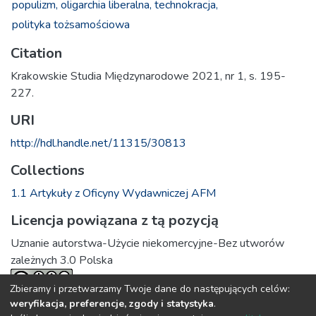
populizm,
oligarchia liberalna,
technokracja,
polityka tożsamościowa
Citation
Krakowskie Studia Międzynarodowe 2021, nr 1, s. 195-
227.
URI
http://hdl.handle.net/11315/30813
Collections
1.1 Artykuły z Oficyny Wydawniczej AFM
Licencja powiązana z tą pozycją
Uznanie autorstwa-Użycie niekomercyjne-Bez utworów
zależnych 3.0 Polska
Zbieramy i przetwarzamy Twoje dane do następujących celów:
weryfikacja, preferencje, zgody i statystyka
.
Full item page