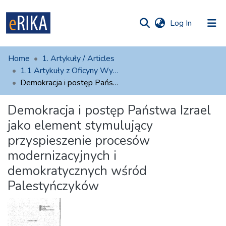
(current)
Log In
munities
 of UAFM
atistics
Home
1. Artykuły / Articles
Information
ections
1.1 Artykuły z Oficyny Wydawniczej AFM
Demokracja i postęp Państwa Izrael jako element stymulujący przyspieszenie procesów modernizacyjnych i demokratycznych wśród Palestyńczyków
For authors
Demokracja i postęp Państwa Izrael
Help
jako element stymulujący
Contact
przyspieszenie procesów
modernizacyjnych i
demokratycznych wśród
Palestyńczyków