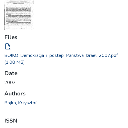
Files
file_open
BOJKO_Demokracja_i_postep_Panstwa_Izrael_2007.pdf
(1.08 MB)
Date
2007
Authors
Bojko, Krzysztof
ISSN