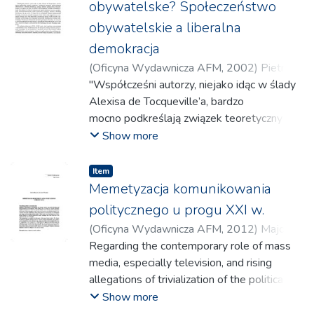
obywatelske? Społeczeństwo
obywatelskie a liberalna
demokracja
(
Oficyna Wydawnicza AFM
,
2002
)
Pietrzyk,
Dorota
"Współcześni autorzy, niejako idąc w ślady
Alexisa de Tocqueville’a, bardzo
mocno podkreślają związek teoretyczny i
praktyczny pomiędzy społeczeństwem
Show more
obywatelskim a liberalną demokracją,
uznając istnienie społeczeństwa
Item
obywatelskiego
Memetyzacja komunikowania
za warunek sine qua non dobrze
politycznego u progu XXI w.
funkcjonującego porządku
(
Oficyna Wydawnicza AFM
,
2012
)
Majorek,
demokratycznego.
Marta
Regarding the contemporary role of mass
;
Wojniak, Justyna
Aby zbadać ów związek, konieczne jest
media, especially television, and rising
wpierw przyjrzenie się mu z perspektywy
allegations of trivialization of the political life
dziewiętnastowiecznej myśli politycznej
it is worth to consider how these opinions
Show more
opisującej fenomen liberalnej
are justifi ed.It evokes the question