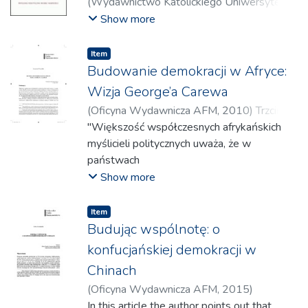
(
Wydawnictwo Katolickiego Uniwersytetu
Lubelskiego im. Jana Pawła II; Oficyna
Show more
Wydawnicza AFM
,
2012
)
Gałkowski,
Stanisław
Item
Budowanie demokracji w Afryce:
Wizja George’a Carewa
(
Oficyna Wydawnicza AFM
,
2010
)
Trzciński,
Krzysztof
"Większość współczesnych afrykańskich
myślicieli politycznych uważa, że w
państwach
Afryki powinna zostać ustanowiona
Show more
demokracja w miejsce dominujących
tam obecnie różnych odmian autokracji.
Item
Jednakże niewielu z nich jest zdania, że
Budując wspólnotę: o
liberalna teoria demokratyczna w kształcie,
konfucjańskiej demokracji w
w jakim została skonceptualizowana
Chinach
i urzeczywistniona w praktyce politycznej na
(
Oficyna Wydawnicza AFM
,
2015
)
Zachodzie, daje odpowiedź na pytanie,
Kościański, Artur
In this article the author points out that