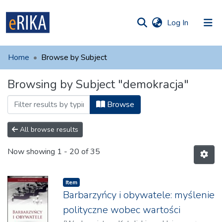
(current)
Log In
munities
 of UAFM
Home
Browse by Subject
Information
ections
Browsing by Subject "demokracja"
For authors
Browse
Help
Contact
All browse results
Now showing
1 - 20 of 35
Item
Barbarzyńcy i obywatele: myślenie
polityczne wobec wartości