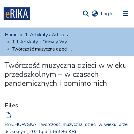
(current)
Log In
munities
 of UAFM
atistics
Home
1. Artykuły / Articles
Information
ections
1.1 Artykuły z Oficyny Wydawniczej AFM
Twórczość muzyczna dzieci w wieku przedszkolnym – w czasach pandemicznych i pomimo nich
For authors
Twórczość muzyczna dzieci w wieku
Help
przedszkolnym – w czasach
Contact
pandemicznych i pomimo nich
Files
file_open
BACHOWSKA_Tworczosc_muzyczna_dzieci_w_wieku_prze
dszkolnym_2021.pdf
(368.96 KB)