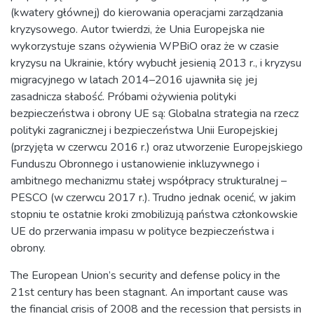
(kwatery głównej) do kierowania operacjami zarządzania
kryzysowego. Autor twierdzi, że Unia Europejska nie
wykorzystuje szans ożywienia WPBiO oraz że w czasie
kryzysu na Ukrainie, który wybuchł jesienią 2013 r., i kryzysu
migracyjnego w latach 2014–2016 ujawniła się jej
zasadnicza słabość. Próbami ożywienia polityki
bezpieczeństwa i obrony UE są: Globalna strategia na rzecz
polityki zagranicznej i bezpieczeństwa Unii Europejskiej
(przyjęta w czerwcu 2016 r.) oraz utworzenie Europejskiego
Funduszu Obronnego i ustanowienie inkluzywnego i
ambitnego mechanizmu stałej współpracy strukturalnej –
PESCO (w czerwcu 2017 r.). Trudno jednak ocenić, w jakim
stopniu te ostatnie kroki zmobilizują państwa członkowskie
UE do przerwania impasu w polityce bezpieczeństwa i
obrony.
The European Union’s security and defense policy in the
21st century has been stagnant. An important cause was
the financial crisis of 2008 and the recession that persists in