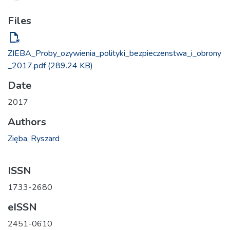
Files
file_open
ZIEBA_Proby_ozywienia_polityki_bezpieczenstwa_i_obrony
_2017.pdf
(289.24 KB)
Date
2017
Authors
Zięba, Ryszard
ISSN
1733-2680
eISSN
2451-0610