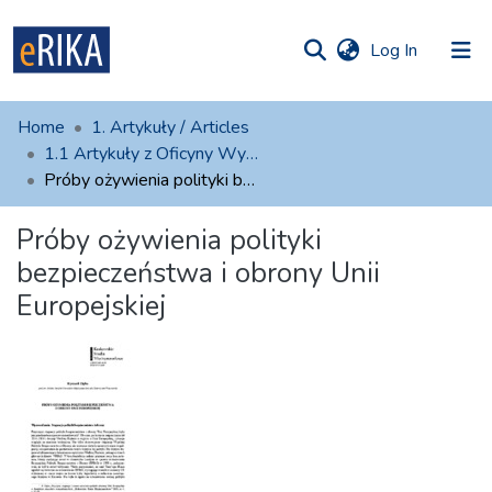
(current)
Log In
munities
 of UAFM
atistics
Home
1. Artykuły / Articles
Information
ections
1.1 Artykuły z Oficyny Wydawniczej AFM
Próby ożywienia polityki bezpieczeństwa i obrony Unii Europejskiej
For authors
Próby ożywienia polityki
Help
bezpieczeństwa i obrony Unii
Contact
Europejskiej