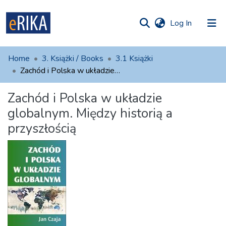
(current)
Log In
munities
 of UAFM
atistics
Home
3. Książki / Books
3.1 Książki
Information
ections
Zachód i Polska w układzie globalnym. Między historią a przyszłością
For authors
Zachód i Polska w układzie
globalnym. Między historią a
Help
przyszłością
Contact