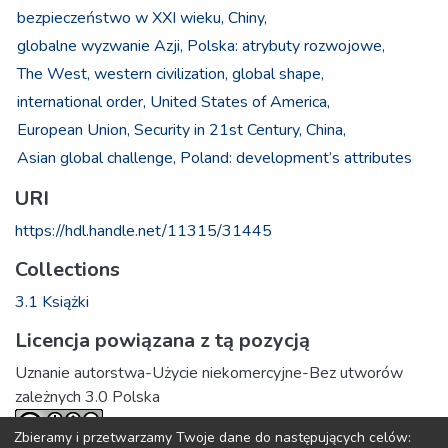
bezpieczeństwo w XXI wieku,
Chiny,
globalne wyzwanie Azji,
Polska: atrybuty rozwojowe,
The West,
western civilization,
global shape,
international order,
United States of America,
European Union,
Security in 21st Century,
China,
Asian global challenge,
Poland: development’s attributes
URI
https://hdl.handle.net/11315/31445
Collections
3.1 Książki
Licencja powiązana z tą pozycją
Uznanie autorstwa-Użycie niekomercyjne-Bez utworów
zależnych 3.0 Polska
Zbieramy i przetwarzamy Twoje dane do następujących celów: