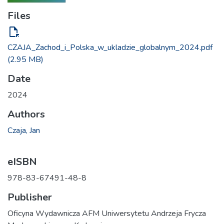
Files
file_open
CZAJA_Zachod_i_Polska_w_ukladzie_globalnym_2024.pdf
(2.95 MB)
Date
2024
Authors
Czaja, Jan
eISBN
978-83-67491-48-8
Publisher
Oficyna Wydawnicza AFM Uniwersytetu Andrzeja Frycza