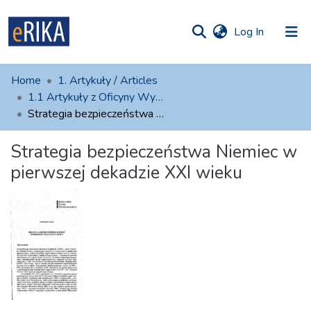
(current)
Log In
munities
 of UAFM
atistics
Home
1. Artykuły / Articles
Information
ections
1.1 Artykuły z Oficyny Wydawniczej AFM
Strategia bezpieczeństwa Niemiec w pierwszej dekadzie XXI wieku
For authors
Strategia bezpieczeństwa Niemiec w
Help
pierwszej dekadzie XXI wieku
Contact