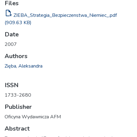
Files
file_open
ZIEBA_Strategia_Bezpieczenstwa_Niemiec_.pdf
(909.63 KB)
Date
2007
Authors
Zięba, Aleksandra
ISSN
1733-2680
Publisher
Oficyna Wydawnicza AFM
Abstract