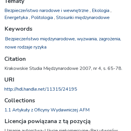
Tematy
Bezpieczeństwo narodowe i wewnętrzne
,
Ekologia
,
Energetyka
,
Politologia
,
Stosunki międzynarodowe
Keywords
Bezpieczeństwo międzynarodowe,
wyzwania,
zagrożenia,
nowe rodzaje ryzyka
Citation
Krakowskie Studia Międzynarodowe 2007, nr 4, s. 65-78.
URI
http://hdl.handle.net/11315/24195
Collections
1.1 Artykuły z Oficyny Wydawniczej AFM
Licencja powiązana z tą pozycją
Uznanie autorstwa-Użycie niekomercyjne-Bez utworów