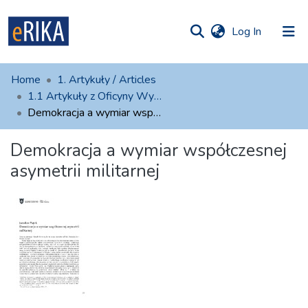
(current)
Log In
munities
 of UAFM
atistics
Home
1. Artykuły / Articles
Information
ections
1.1 Artykuły z Oficyny Wydawniczej AFM
Demokracja a wymiar współczesnej asymetrii militarnej
For authors
Demokracja a wymiar współczesnej
Help
asymetrii militarnej
Contact