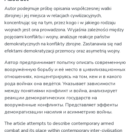
Autor podejmuje próbę opisania współczesnej walki
zbrojnej i jej miejsca w relacjach cywilizacyjnych,
koncentrując się na tym, przez kogo i w jakiego rodzaju
wojnach jest ona prowadzona. Wyjaśnia zależności między
pojęciami konfliktu i wojny, analizuje reakcje państw
demokratycznych na konflikty zbrojne. Zastanawia się nad
efektami demokratyzacji przemocy oraz asymetrią wojny.
Автор предпринимает попытку описать современную
вооружённую борьбу и её место в цивилизационных
отношениях, концентрируясь на том, кем и в какого
рода войнах она ведётся. Указывает зависимости
между понятиями конфликт и война, анализирует
реакции демократических государств на
вооружённые конфликты. Представляет эффекты
демократизации насилия и асимметрию войны.
The article attempts to describe contemporary armed
combat and its place within contemporary inter-civilisation