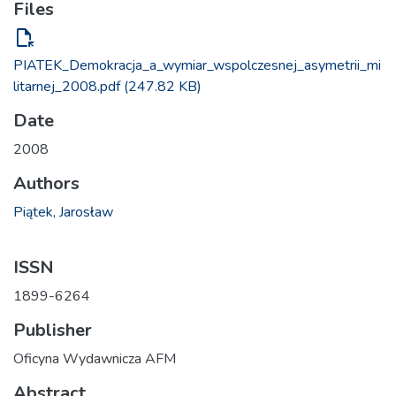
Files
file_open
PIATEK_Demokracja_a_wymiar_wspolczesnej_asymetrii_mi
litarnej_2008.pdf
(247.82 KB)
Date
2008
Authors
Piątek, Jarosław
ISSN
1899-6264
Publisher
Oficyna Wydawnicza AFM
Abstract