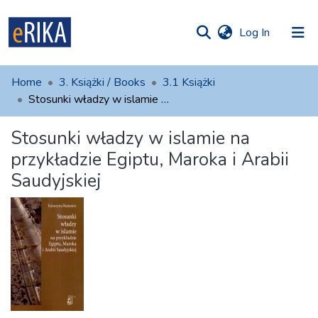
(current)
Log In
munities
 of UAFM
atistics
Home
3. Książki / Books
3.1 Książki
Information
ections
Stosunki władzy w islamie na przykładzie Egiptu, Maroka i Arabii Saudyjskiej
For authors
Stosunki władzy w islamie na
przykładzie Egiptu, Maroka i Arabii
Help
Saudyjskiej
Contact