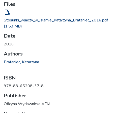
Files
file_open
Stosunki_wladzy_w_islamie_Katarzyna_Brataniec_2016.pdf
(1.53 MB)
Date
2016
Authors
Brataniec, Katarzyna
ISBN
978-83-65208-37-8
Publisher
Oficyna Wydawnicza AFM