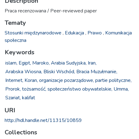
Description
Praca recenzowana / Peer-reviewed paper
Tematy
Stosunki międzynarodowe
,
Edukacja
,
Prawo
,
Komunikacja
społeczna
Keywords
islam,
Egipt,
Maroko,
Arabia Sudyjska,
Iran,
Arabska Wiosna,
Bliski Wschód,
Bracia Muzułmanie,
Internet,
Koran,
organizacje pozarządowe,
partie polityczne,
Prorok,
tożsamość,
społeczeństwo obywatelskie,
Umma,
Szariat,
kalifat
URI
http://hdl.handle.net/11315/10859
Collections