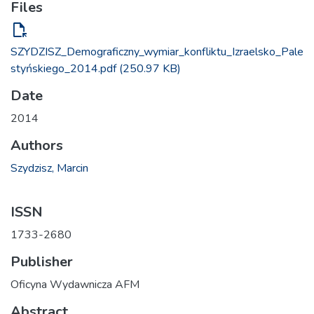
Files
file_open
SZYDZISZ_Demograficzny_wymiar_konfliktu_Izraelsko_Pale
styńskiego_2014.pdf
(250.97 KB)
Date
2014
Authors
Szydzisz, Marcin
ISSN
1733-2680
Publisher
Oficyna Wydawnicza AFM
Abstract