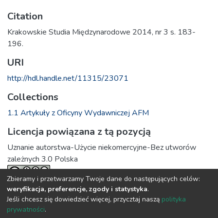
Citation
Krakowskie Studia Międzynarodowe 2014, nr 3 s. 183-
196.
URI
http://hdl.handle.net/11315/23071
Collections
1.1 Artykuły z Oficyny Wydawniczej AFM
Licencja powiązana z tą pozycją
Uznanie autorstwa-Użycie niekomercyjne-Bez utworów
zależnych 3.0 Polska
Zbieramy i przetwarzamy Twoje dane do następujących celów:
weryfikacja, preferencje, zgody i statystyka
.
Full item page
Jeśli chcesz się dowiedzieć więcej, przycztaj naszą
polityka
prywatności
.